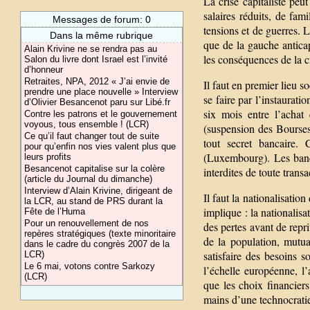
La crise capitaliste peu
salaires réduits, de fam
Messages de forum: 0
tensions et de guerres. L
Dans la même rubrique
que de la gauche anticap
Alain Krivine ne se rendra pas au
les conséquences de la cr
Salon du livre dont Israel est l’invité
d’honneur
Retraites, NPA, 2012 « J’ai envie de
Il faut en premier lieu so
prendre une place nouvelle » Interview
se faire par l’instaurati
d’Olivier Besancenot paru sur Libé.fr
six mois entre l’achat e
Contre les patrons et le gouvernement
voyous, tous ensemble ! (LCR)
(suspension des Bourses)
Ce qu’il faut changer tout de suite
tout secret bancaire.
pour qu’enfin nos vies valent plus que
(Luxembourg). Les banqu
leurs profits
Besancenot capitalise sur la colère
interdites de toute tran
(article du Journal du dimanche)
Interview d’Alain Krivine, dirigeant de
Il faut la nationalisatio
la LCR, au stand de PRS durant la
implique : la nationalisat
Fête de l’Huma
Pour un renouvellement de nos
des pertes avant de repri
repères stratégiques (texte minoritaire
de la population, mutual
dans le cadre du congrès 2007 de la
satisfaire des besoins s
LCR)
Le 6 mai, votons contre Sarkozy
l’échelle européenne, l
(LCR)
que les choix financier
mains d’une technocrati