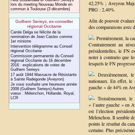
42,25% ; Aveyron Majo
lors du meeting Nouveau Monde en
PRG : 2,40%.
commun à Toulouse (3 décembre)
Afin de pouvoir évaluer 
Guilhem Serieys, ex-conseiller
régional Occitanie
des comparaisons avec de
Carole Delga se félicite de la
nomination de Jean Castex comme
Premièrement, la cam
1er ministre
Contrairement au nive
Intervention télégramme au Conseil
présidentielles, le FN 
régional Occitanie
Commission permanente du Conseil
noter à contrario que l
régional Occitanie du 16 décembre
lesquels le FN progresse
2016 : explications de votes de
Guilhem Serieys
Deuxièmement, le r
17 août 1944 Massacre de Résistants
à Sainte Radegonde (Aveyron)
nationaux. En effet, le
Je vous souhaite une heureuse année
gauche » de 44% en Ave
2008 (Guilhem Serieys) Autres
voeux : Mélenchon, Hollande, Royal,
Troisièmement, le r
LCR
« l’autre gauche » en A
est l’élection présiden
Mélenchon. Il semble do
points le résultat du c
certaine. Plus précisém