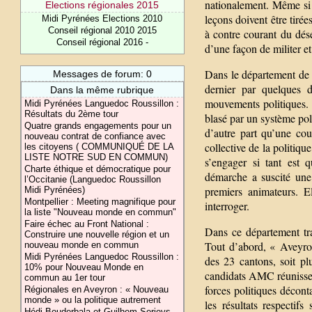
nationalement. Même si c
Elections régionales 2015
leçons doivent être tirée
Midi Pyrénées Elections 2010
Conseil régional 2010 2015
à contre courant du dés
Conseil régional 2016 -
d’une façon de militer e
Dans le département de 
Messages de forum: 0
dernier par quelques 
Dans la même rubrique
mouvements politiques. N
Midi Pyrénées Languedoc Roussillon :
Résultats du 2ème tour
blasé par un système poli
Quatre grands engagements pour un
d’autre part qu’une cou
nouveau contrat de confiance avec
collective de la politiq
les citoyens ( COMMUNIQUÉ DE LA
LISTE NOTRE SUD EN COMMUN)
s’engager si tant est 
Charte éthique et démocratique pour
démarche a suscité une
l’Occitanie (Languedoc Roussillon
premiers animateurs. E
Midi Pyrénées)
Montpellier : Meeting magnifique pour
interroger.
la liste "Nouveau monde en commun"
Faire échec au Front National :
Dans ce département tra
Construire une nouvelle région et un
Tout d’abord, « Aveyro
nouveau monde en commun
Midi Pyrénées Languedoc Roussillon :
des 23 cantons, soit pl
10% pour Nouveau Monde en
candidats AMC réunissent
commun au 1er tour
forces politiques décont
Régionales en Aveyron : « Nouveau
monde » ou la politique autrement
les résultats respecti
Hédi Bouderbala et Guilhem Serieys