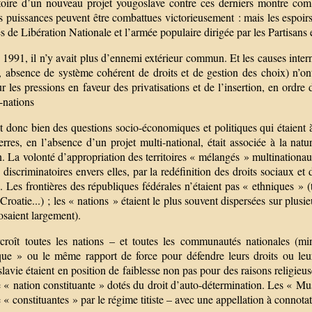
toire d’un nouveau projet yougoslave contre ces derniers montre comb
 puissances peuvent être combattues victorieusement : mais les espoirs 
 de Libération Nationale et l’armée populaire dirigée par les Partisans e
1991, il n’y avait plus d’ennemi extérieur commun. Et les causes interne
, absence de système cohérent de droits et de gestion des choix) n’
r les pressions en faveur des privatisations et de l’insertion, en ordr
-nations
 donc bien des questions socio-économiques et politiques qui étaient à 
rres, en l’absence d’un projet multi-national, était associée à la natu
n. La volonté d’appropriation des territoires « mélangés » multinationaux
 discriminatoires envers elles, par la redéfinition des droits sociaux e
 Les frontières des républiques fédérales n’étaient pas « ethniques » (t
Croatie...) ; les « nations » étaient le plus souvent dispersées sur plus
osaient largement).
croît toutes les nations – et toutes les communautés nationales (m
ique » ou le même rapport de force pour défendre leurs droits ou leu
avie étaient en position de faiblesse non pas pour des raisons religieus
« nation constituante » dotés du droit d’auto-détermination. Les « Mus
 constituantes » par le régime titiste – avec une appellation à connotat