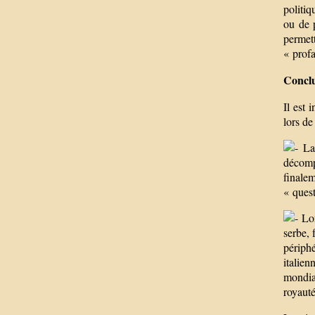
politiq
ou de 
permett
« profa
Conclu
Il est 
lors de
La 
décompo
finale
« quest
Lor
serbe, 
périphé
italie
mondiau
royauté