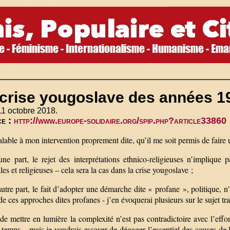
 crise yougoslave des années 1
11 octobre 2018.
ce :
http://www.europe-solidaire.org/spip.php?article33860
lable à mon intervention proprement dite, qu’il me soit permis de faire
ne part, le rejet des interprétations ethnico-religieuses n’implique 
les et religieuses – cela sera la cas dans la crise yougoslave ;
utre part, le fait d’adopter une démarche dite « profane », politique, n’i
 ces approches dites profanes - j’en évoquerai plusieurs sur le sujet tra
de mettre en lumière la complexité n’est pas contradictoire avec l’effort
temps – mais je voudrais essayer de dégager l’essentiel des causes de l