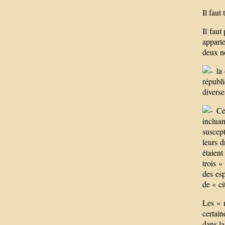
Il faut
Il faut
apparte
deux n
la 
républi
diverse
Cel
incluan
suscep
leurs d
étaient
trois «
des esp
de « ci
Les « n
certain
dans l