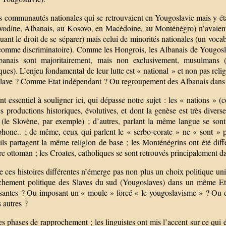
 communautés nationales qui se retrouvaient en Yougoslavie mais y étai
vodine, Albanais, au Kosovo, en Macédoine, au Monténégro) n’avaient p
uant le droit de se séparer) mais celui de minorités nationales (un vocab
comme discriminatoire). Comme les Hongrois, les Albanais de Yougoslavi
banais sont majoritairement, mais non exclusivement, musulmans (
ques). L’enjeu fondamental de leur lutte est « national » et non pas re
lave ? Comme Etat indépendant ? Ou regroupement des Albanais dans u
t essentiel à souligner ici, qui dépasse notre sujet : les « nations » 
s productions historiques, évolutives, et dont la genèse est très divers
 (le Slovène, par exemple) ; d’autres, parlant la même langue se sont 
phone.. ; de même, ceux qui parlent le « serbo-corate » ne « sont » p
ils partagent la même religion de base ; les Monténégrins ont été diff
e ottoman ; les Croates, catholiques se sont retrouvés principalement d
 ces histoires différentes n’émerge pas non plus un choix politique uni
chement politique des Slaves du sud (Yougoslaves) dans un même Etat
antes ? Ou imposant un « moule » forcé « le yougoslavisme » ? Ou contr
 autres ?
s phases de rapprochement ; les linguistes ont mis l’accent sur ce qui