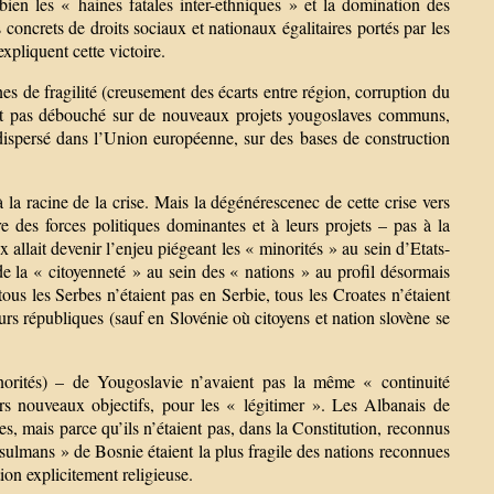
ien les « haines fatales inter-ethniques » et la domination des
concrets de droits sociaux et nationaux égalitaires portés par les
xpliquent cette victoire.
s de fragilité (creusement des écarts entre région, corruption du
ont pas débouché sur de nouveaux projets yougoslaves communs,
e dispersé dans l’Union européenne, sur des bases de construction
la racine de la crise. Mais la dégénérescenec de cette crise vers
re des forces politiques dominantes et à leurs projets – pas à la
 allait devenir l’enjeu piégeant les « minorités » au sein d’Etats-
t de la « citoyenneté » au sein des « nations » au profil désormais
ous les Serbes n’étaient pas en Serbie, tous les Croates n’étaient
ieurs républiques (sauf en Slovénie où citoyens et nation slovène se
inorités) – de Yougoslavie n’avaient pas la même « continuité
rs nouveaux objectifs, pour les « légitimer ». Les Albanais de
es, mais parce qu’ils n’étaient pas, dans la Constitution, reconnus
ulmans » de Bosnie étaient la plus fragile des nations reconnues
ion explicitement religieuse.