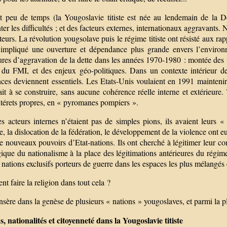
ut peu de temps (la Yougoslavie titiste est née au lendemain de la 
er les difficultés ; et des facteurs externes, internationaux aggravants
teurs. La révolution yougsolave puis le régime titiste ont résisté aux 
 impliqué une ouverture et dépendance plus grande envers l’environne
ures d’aggravation de la dette dans les années 1970-1980 : montée des t
e du FMI, et des enjeux géo-politiques. Dans un contexte intérieur de
nces deviennent essentiels. Les Etats-Unis voulaient en 1991 maintenir
it à se construire, sans aucune cohérence réelle interne et extérieure.
ntérets propres, en « pyromanes pompiers ».
es acteurs internes n’étaient pas de simples pions, ils avaient leurs 
e, la dislocation de la fédération, le développement de la violence ont e
e nouveaux pouvoirs d’Etat-nations. Ils ont cherché à légitimer leur cont
ique du nationalisme à la place des légitimations antérieures du régim
 nations exclusifs porteurs de guerre dans les espaces les plus mélangés e
nt faire la religion dans tout cela ?
insère dans la genèse de plusieurs « nations » yougoslaves, et parmi la 
, nationalités et citoyenneté dans la Yougoslavie titiste