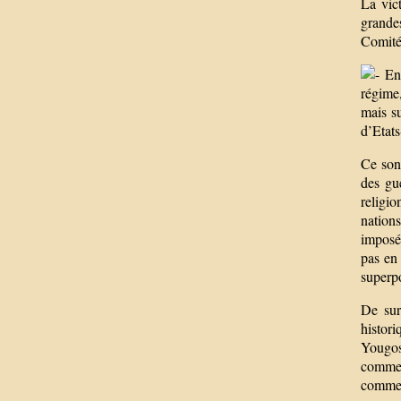
La vic
grandes
Comités
En 
régime
mais su
d’Etats
Ce sont
des gue
religio
nations
imposé.
pas en 
superp
De sur
histor
Yougosl
comme 
comme «