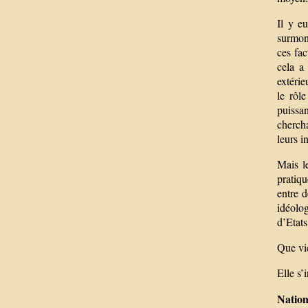
Il y e
surmont
ces fac
cela a
extérie
le rôl
puissa
chercha
leurs i
Mais l
pratiqu
entre d
idéolog
d’Etats
Que vie
Elle s’
Nations