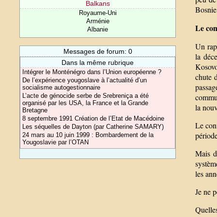
Balkans
Bosnie 
Royaume-Uni
Arménie
Le con
Albanie
Un rapp
Messages de forum: 0
la déc
Dans la même rubrique
Kosovo
Intégrer le Monténégro dans l’Union européenne ?
chute d
De l’expérience yougoslave à l’actualité d’un
passage
socialisme autogestionnaire
L’acte de génocide serbe de Srebreniça a été
communi
organisé par les USA, la France et la Grande
la nouv
Bretagne
8 septembre 1991 Création de l’Etat de Macédoine
Le con
Les séquelles de Dayton (par Catherine SAMARY)
période
24 mars au 10 juin 1999 : Bombardement de la
Yougoslavie par l’OTAN
Mais de
système
les ann
Je ne p
Quelles