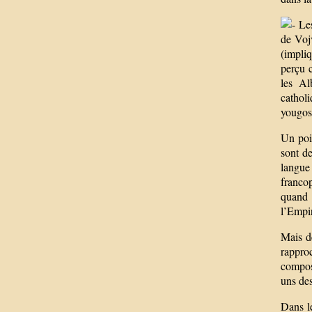
Les
de Voj
(impliq
perçu 
les Al
catholi
yougos
Un poin
sont de
langue
franco
quand 
l’Empir
Mais de
rappro
compos
uns des
Dans le