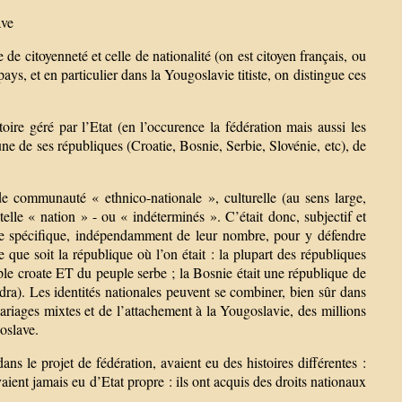
ave
 de citoyenneté et celle de nationalité (on est citoyen français, ou
ays, et en particulier dans la Yougoslavie titiste, on distingue ces
oire géré par l’Etat (en l’occurence la fédération mais aussi les
une de ses républiques (Croatie, Bosnie, Serbie, Slovénie, etc), de
e communauté « ethnico-nationale », culturelle (au sens large,
 telle « nation » - ou « indéterminés ». C’était donc, subjectif et
bre spécifique, indépendamment de leur nombre, pour y défendre
 que soit la république où l’on était : la plupart des républiques
uple croate ET du peuple serbe ; la Bosnie était une république de
ra). Les identités nationales peuvent se combiner, bien sûr dans
riages mixtes et de l’attachement à la Yougoslavie, des millions
oslave.
ns le projet de fédération, avaient eu des histoires différentes :
aient jamais eu d’Etat propre : ils ont acquis des droits nationaux