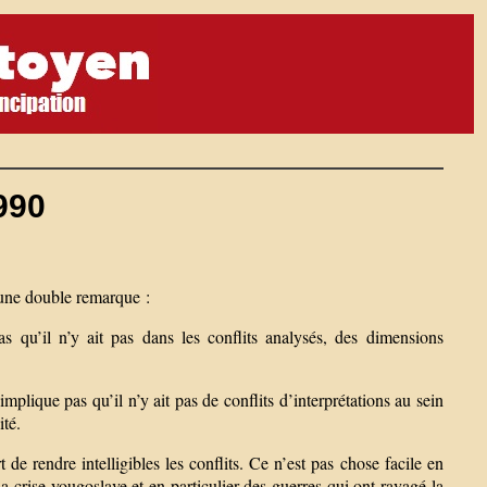
990
 une double remarque :
pas qu’il n’y ait pas dans les conflits analysés, des dimensions
mplique pas qu’il n’y ait pas de conflits d’interprétations au sein
ité.
 de rendre intelligibles les conflits. Ce n’est pas chose facile en
a crise yougoslave et en particulier des guerres qui ont ravagé la