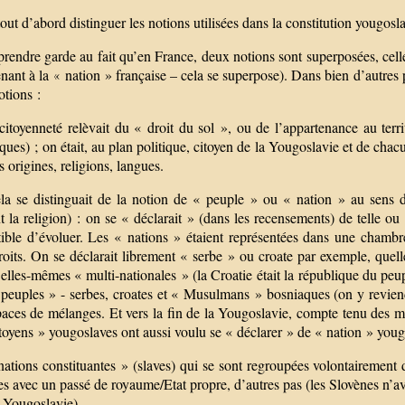
 tout d’abord distinguer les notions utilisées dans la constitution yougosl
 prendre garde au fait qu’en France, deux notions sont superposées, celle
nant à la « nation » française – cela se superpose). Dans bien d’autres p
otions :
citoyenneté relèvait du « droit du sol », ou de l’appartenance au territ
ques) ; on était, au plan politique, citoyen de la Yougoslavie et de chac
s origines, religions, langues.
a se distinguait de la notion de « peuple » ou « nation » au sens d
t la religion) : on se « déclarait » (dans les recensements) de telle ou
tible d’évoluer. Les « nations » étaient représentées dans une cham
roits. On se déclarait librement « serbe » ou croate par exemple, quelle
 elles-mêmes « multi-nationales » (la Croatie était la république du pe
 peuples » - serbes, croates et « Musulmans » bosniaques (on y reviend
aces de mélanges. Et vers la fin de la Yougoslavie, compte tenu des ma
toyens » yougoslaves ont aussi voulu se « déclarer » de « nation » youg
ations constituantes » (slaves) qui se sont regroupées volontairement da
es avec un passé de royaume/Etat propre, d’autres pas (les Slovènes n’av
a Yougoslavie).