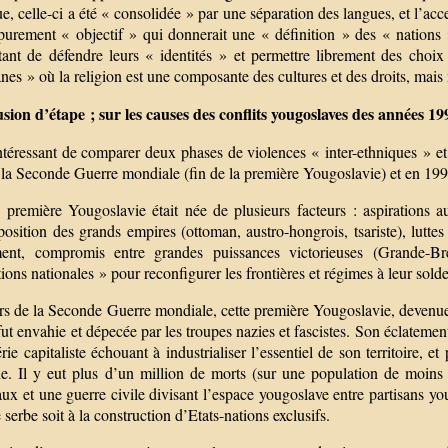
ue, celle-ci a été « consolidée » par une séparation des langues, et l’accen
purement « objectif » qui donnerait une « définition » des « nations 
ant de défendre leurs « identités » et permettre librement des choix in
nes » où la religion est une composante des cultures et des droits, mais 
sion d’étape ; sur les causes des conflits yougoslaves des années 19
intéressant de comparer deux phases de violences « inter-ethniques » et
 la Seconde Guerre mondiale (fin de la première Yougoslavie) et en 1991
première Yougoslavie était née de plusieurs facteurs : aspirations au
sition des grands empires (ottoman, austro-hongrois, tsariste), luttes
ment, compromis entre grandes puissances victorieuses (Grande-Bre
ions nationales » pour reconfigurer les frontières et régimes à leur solde
s de la Seconde Guerre mondiale, cette première Yougoslavie, devenue 
fut envahie et dépecée par les troupes nazies et fascistes. Son éclatement
rie capitaliste échouant à industrialiser l’essentiel de son territoire,
nne. Il y eut plus d’un million de morts (sur une population de moin
x et une guerre civile divisant l’espace yougoslave entre partisans youg
 serbe soit à la construction d’Etats-nations exclusifs.