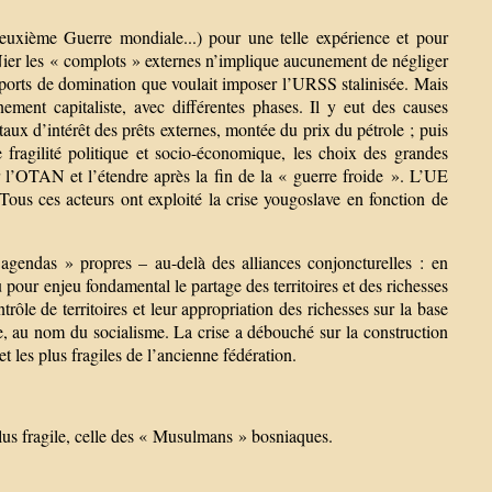
Deuxième Guerre mondiale...) pour une telle expérience et pour
. Nier les « complots » externes n’implique aucunement de négliger
rapports de domination que voulait imposer l’URSS stalinisée. Mais
ment capitaliste, avec différentes phases. Il y eut des causes
aux d’intérêt des prêts externes, montée du prix du pétrole ; puis
 fragilité politique et socio-économique, les choix des grandes
 l’OTAN et l’étendre après la fin de la « guerre froide ». L’UE
 Tous ces acteurs ont exploité la crise yougoslave en fonction de
« agendas » propres – au-delà des alliances conjoncturelles : en
u pour enjeu fondamental le partage des territoires et des richesses
rôle de territoires et leur appropriation des richesses sur la base
e, au nom du socialisme. La crise a débouché sur la construction
t les plus fragiles de l’ancienne fédération.
plus fragile, celle des « Musulmans » bosniaques.