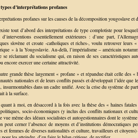
 types d’interprétations profanes
erprétations profanes sur les causes de la décomposition yougoslave et d
existe tout d’abord des interprétations de type complotiste pour lesque
t d’interventions essentiellement extérieures : d’une part, l’Allema
ques slovène et croate -catholiques et riches-, voulu retrouver leurs 
orique » à la Yougoslavie. Au-delà, l’impérialisme – américain notamm
e se réclamant du socialisme qui, en raison de ses caractéristiques au
pu encore exercer une certaine attractivité.
utre grande thèse largement « profane » et répandue était celle des « hai
utés nationales et de leurs conflits passés et développait l’idée que 
s, insurmontables dans un cadre unifié. Avec la crise du système de part
it à la surface.
, quant à moi, en désaccord à la fois avec la thèse des « haines fatales 
politiques, socio-économiques (y inclus des conflits nationaux et cultur
e vue même des idéaux socialistes et autogestionnaires dont le système 
 on peut cerner l’absence de moyens et d’institutions démocratiques pe
et femmes de diverses nationalités et culture, travailleurs et citoyens)
pour les atteindre, d’en faire le bilan critique, de rectifier...