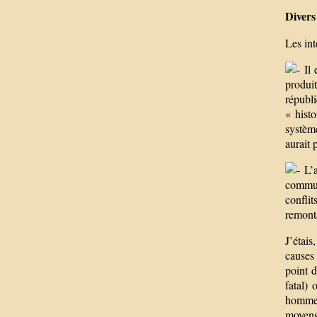
Divers
Les int
Il 
produi
républi
« hist
systèm
aurait 
L’a
communa
conflit
remonta
J’étais
causes 
point d
fatal)
hommes 
moyens 