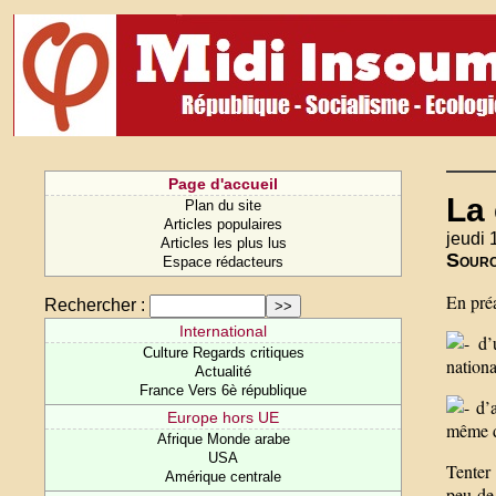
Page d'accueil
La
Plan du site
Articles populaires
jeudi 
Articles les plus lus
Sour
Espace rédacteurs
En préa
Rechercher :
International
d’u
Culture Regards critiques
nationa
Actualité
France Vers 6è république
d’a
Europe hors UE
même de
Afrique Monde arabe
USA
Tenter 
Amérique centrale
peu de 