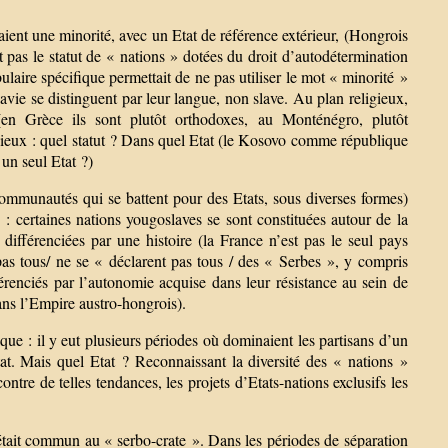
ent une minorité, avec un Etat de référence extérieur, (Hongrois
as le statut de « nations » dotées du droit d’autodétermination
ulaire spécifique permettait de ne pas utiliser le mot « minorité »
e se distinguent par leur langue, non slave. Au plan religieux,
en Grèce ils sont plutôt orthodoxes, au Monténégro, plutôt
ligieux : quel statut ? Dans quel Etat (le Kosovo comme république
n seul Etat ?)
(communautés qui se battent pour des Etats, sous diverses formes)
e : certaines nations yougoslaves se sont constituées autour de la
différenciées par une histoire (la France n’est pas le seul pays
as tous/ ne se « déclarent pas tous / des « Serbes », y compris
érenciés par l’autonomie acquise dans leur résistance au sein de
ans l’Empire austro-hongrois).
que : il y eut plusieurs périodes où dominaient les partisans d’un
. Mais quel Etat ? Reconnaissant la diversité des « nations »
e de telles tendances, les projets d’Etats-nations exclusifs les
 était commun au « serbo-crate ». Dans les périodes de séparation