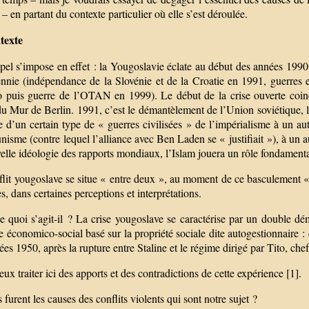
– en partant du contexte particulier où elle s’est déroulée.
texte
el s’impose en effet : la Yougoslavie éclate au début des années 1990,
ennie (indépendance de la Slovénie et de la Croatie en 1991, guerres
 puis guerre de l’OTAN en 1999). Le début de la crise ouverte coin
u Mur de Berlin. 1991, c’est le démantèlement de l’Union soviétique, la
 d’un certain type de « guerres civilisées » de l’impérialisme à un aut
sme (contre lequel l’alliance avec Ben Laden se « justifiait »), à un a
elle idéologie des rapports mondiaux, l’Islam jouera un rôle fondamenta
flit yougoslave se situe « entre deux », au moment de ce basculement 
s, dans certaines perceptions et interprétations.
 quoi s’agit-il ? La crise yougoslave se caractérise par un double dém
 économico-social basé sur la propriété sociale dite autogestionnaire : c
ées 1950, après la rupture entre Staline et le régime dirigé par Tito, ch
eux traiter ici des apports et des contradictions de cette expérience [1].
 furent les causes des conflits violents qui sont notre sujet ?