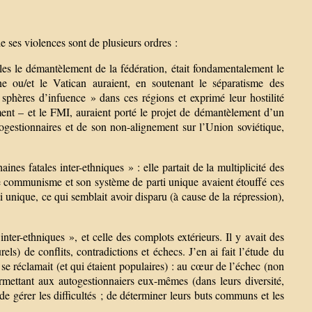
e ses violences sont de plusieurs ordres :
lles le démantèlement de la fédération, était fondamentalement le
gne ou/et le Vatican auraient, en soutenant le séparatisme des
« sphères d’infuence » dans ces régions et exprimé leur hostilité
ent – et le FMI, auraient porté le projet de démantèlement d’un
togestionnaires et de son non-alignement sur l’Union soviétique,
nes fatales inter-ethniques » : elle partait de la multiplicité des
le communisme et son système de parti unique avaient étouffé ces
i unique, ce qui semblait avoir disparu (à cause de la répression),
inter-ethniques », et celle des complots extérieurs. Il y avait des
els) de conflits, contradictions et échecs. J’en ai fait l’étude du
se réclamait (et qui étaient populaires) : au cœur de l’échec (non
rmettant aux autogestionnaiers eux-mêmes (dans leurs diversité,
 de gérer les difficultés ; de déterminer leurs buts communs et les