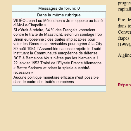
progre
capital
Messages de forum: 0
Dans la même rubrique
Pire, 
VIDÉO Jean-Luc Mélenchon « Je m’oppose au traité
dans to
d’Aix-La-Chapelle »
Si c’était à refaire, 64 % des Français voteraient
Conven
contre le traité de Maastricht, selon un sondage Ifop
étapes
Union européenne : des traités implacables pour
(1999),
voler les Grecs mais révisables pour agréer à la City
30 août 1954 L’Assemblée nationale rejette le Traité
instituant la Communauté européenne de défense
Aiglin
BCE à Barcelone Vous n’êtes pas les bienvenus !
22 janvier 1953 Traité de l’Elysée France Allemagne
« Battre Sarkozy et briser la spirale austérité-
récession »
Aucune politique monétaire efficace n’est possible
dans le cadre des traités européens
Répond