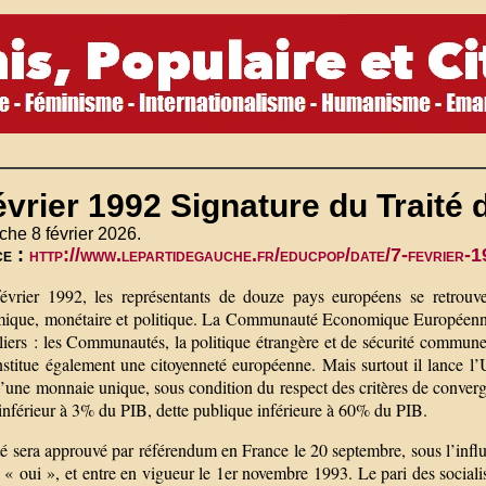
évrier 1992 Signature du Traité 
he 8 février 2026.
ce :
http://www.lepartidegauche.fr/educpop/date/7-fevri
évrier 1992, les représentants de douze pays européens se retrouve
ique, monétaire et politique. La Communauté Economique Européenne la
liers : les Communautés, la politique étrangère et de sécurité commune, 
 institue également une citoyenneté européenne. Mais surtout il lanc
’une monnaie unique, sous condition du respect des critères de convergenc
inférieur à 3% du PIB, dette publique inférieure à 60% du PIB.
té sera approuvé par référendum en France le 20 septembre, sous l’infl
 « oui », et entre en vigueur le 1er novembre 1993. Le pari des socialis