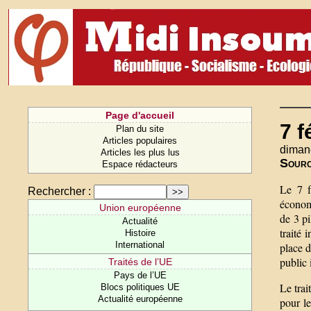
Page d'accueil
7 f
Plan du site
Articles populaires
dimanc
Articles les plus lus
Sour
Espace rédacteurs
Le 7 f
Rechercher :
économ
Union européenne
de 3 pi
Actualité
traité
Histoire
International
place d
public 
Traités de l’UE
Pays de l’UE
Le trai
Blocs politiques UE
Actualité européenne
pour le