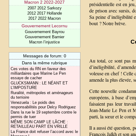
Macron 2 2022-2027
présidentielle est en j
2007 2012 Sarkozy
de prison avec sursis, d
2012 2017 Hollande
Sa peine d’inéligibilité
2017 2022 Macron
bout ? Notre brève.
Gouvernement Lecornu
Gouvernement Bayrou
Gouvernement Barnier
C
Macron l’injustice
Messages de forum: 0
Au total, ce sont pas 
Dans la même rubrique
d’inéligibilité, d’amend
Ces votes du RN en faveur des
voleuse en chef ! Celle 
milliardaires que Marine Le Pen
essaye de cacher
amende la plus élevée, se
GLUCKSMANN : LE NÉANT ET
L’IMPOSTURE
Cette nouvelle condamn
Ruralité, métropoles et aménageurs
européens, à base d’emp
du terrioire
Venezuela : Le poids des
faisaient pas leur trava
responsabilités pour Delcy Rodriguez
Jean-Marie Le Pen et M
Dans la rue le 19 septembre contre le
parti, la sœur et le co
permis de tuer
MÊME SON CAMP LE LÂCHE :
RETAILLEAU PART EN VRILLE
Il a aussi été question,
La France doit refuser l’accord avec le
François Jalkh et son an