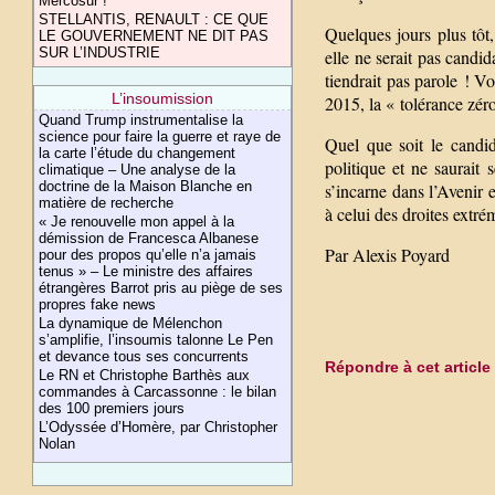
Mercosur !
STELLANTIS, RENAULT : CE QUE
Quelques jours plus tôt,
LE GOUVERNEMENT NE DIT PAS
SUR L’INDUSTRIE
elle ne serait pas candi
tiendrait pas parole ! V
L’insoumission
2015, la « tolérance zér
Quand Trump instrumentalise la
science pour faire la guerre et raye de
Quel que soit le candid
la carte l’étude du changement
politique et ne saurait 
climatique – Une analyse de la
doctrine de la Maison Blanche en
s’incarne dans l’Avenir
matière de recherche
à celui des droites extré
« Je renouvelle mon appel à la
démission de Francesca Albanese
Par Alexis Poyard
pour des propos qu’elle n’a jamais
tenus » – Le ministre des affaires
étrangères Barrot pris au piège de ses
propres fake news
La dynamique de Mélenchon
s’amplifie, l’insoumis talonne Le Pen
et devance tous ses concurrents
Répondre à cet article
Le RN et Christophe Barthès aux
commandes à Carcassonne : le bilan
des 100 premiers jours
L’Odyssée d’Homère, par Christopher
Nolan