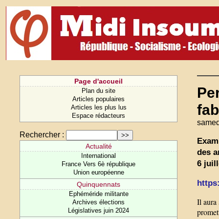
Page d'accueil
Per
Plan du site
Articles populaires
fab
Articles les plus lus
Espace rédacteurs
samedi
Rechercher :
Exami
Actualité
des a
International
6 jui
France Vers 6è république
Union européenne
https:
Quinquennats
Ephéméride militante
Il aura
Archives élections
Législatives juin 2024
promett