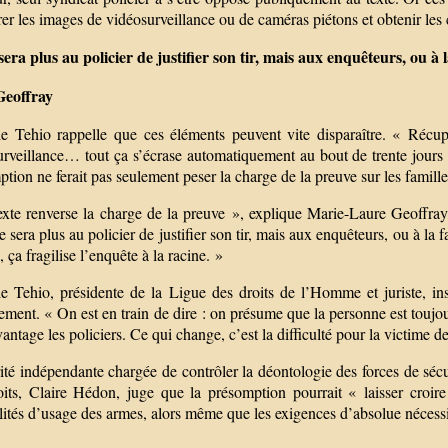
er les images de vidéosurveillance ou de caméras piétons et obtenir le
era plus au policier de justifier son tir, mais aux enquêteurs, ou à l
Geoffray
ie Tehio rappelle que ces éléments peuvent vite disparaître. « Récup
rveillance… tout ça s’écrase automatiquement au bout de trente jours en
tion ne ferait pas seulement peser la charge de la preuve sur les famille
exte renverse la charge de la preuve », explique Marie-Laure Geoffray
 sera plus au policier de justifier son tir, mais aux enquêteurs, ou à la 
é, ça fragilise l’enquête à la racine. »
ie Tehio, présidente de la Ligue des droits de l’Homme et juriste, i
ement. « On est en train de dire : on présume que la personne est toujou
antage les policiers. Ce qui change, c’est la difficulté pour la victime de 
ité indépendante chargée de contrôler la déontologie des forces de sécu
oits, Claire Hédon, juge que la présomption pourrait « laisser croir
lités d’usage des armes, alors même que les exigences d’absolue nécessité