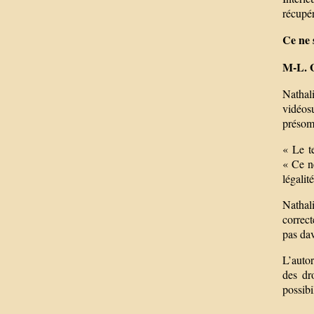
récupér
Ce ne s
M-L. 
Nathal
vidéosu
présomp
« Le t
« Ce ne
légalit
Nathal
correct
pas dav
L’autor
des dr
possibi