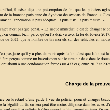
urd’hui, il existe déjà une présomption de fait que les policiers agis
ent de la branche parisienne du Syndicat des avocats de France. « C’e
raiment l’appellation la plus adéquate, la plus juste, la plus réaliste. »
enjeu n’est pas que pénal. « Le risque immédiat, c’est de changer le c
 qu’on connaît bien, parce qu’on l’a déjà vu avec la loi de février 20
de de 2022, que le nombre de tirs mortels sur des véhicules en mouveme
.
est pas juste qu’il y a plus de morts après la loi, c’est que la loi est
d’être perçue comme un basculement sur le terrain : de « dans le doute,
s ont abouti à une condamnation ferme (sur 437 cas) entre 2017 et 2026 
Charge de la preuv
nce ou le retard d’une garde à vue du policier pourrait changer beau
 la légalité du tir, on fera peut-être moins diligence dans les actes 
ur, seul syndicat policier à s’être opposé publiquement au texte. Or ces