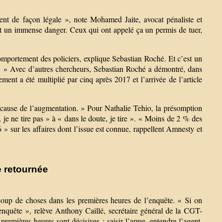
sent de façon légale », note Mohamed Jaite, avocat pénaliste et
st un immense danger. Ceux qui ont appelé ça un permis de tuer,
omportement des policiers, explique Sebastian Roché. Et c’est un
17. » Avec d’autres chercheurs, Sebastian Roché a démontré, dans
nt a été multiplié par cinq après 2017 et l’arrivée de l’article
 la cause de l’augmentation. » Pour Nathalie Tehio, la présomption
 je ne tire pas » à « dans le doute, je tire ». « Moins de 2 % des
» sur les affaires dont l’issue est connue, rappellent Amnesty et
e retournée
coup de choses dans les premières heures de l’enquête. « Si on
d’enquête », relève Anthony Caillé, secrétaire général de la CGT-
 premières heures sont décisives : saisir l’arme, entendre l’agent,