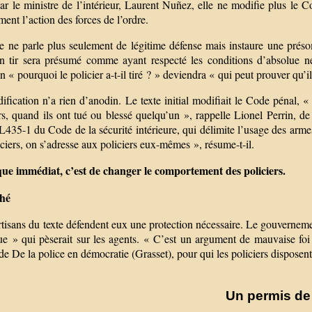
ar le ministre de l’intérieur, Laurent Nuñez, elle ne modifie plus le C
ment l’action des forces de l’ordre.
e ne parle plus seulement de légitime défense mais instaure une présom
on tir sera présumé comme ayant respecté les conditions d’absolue néce
n « pourquoi le policier a-t-il tiré ? » deviendra « qui peut prouver qu’il 
fication n’a rien d’anodin. Le texte initial modifiait le Code pénal, 
rs, quand ils ont tué ou blessé quelqu’un », rappelle Lionel Perrin, d
 L435-1 du Code de la sécurité intérieure, qui délimite l’usage des arm
iciers, on s’adresse aux policiers eux-mêmes », résume-t-il.
que immédiat, c’est de changer le comportement des policiers.
ché
tisans du texte défendent eux une protection nécessaire. Le gouvernemen
que » qui pèserait sur les agents. « C’est un argument de mauvaise f
de De la police en démocratie (Grasset), pour qui les policiers disposen
Un permis de