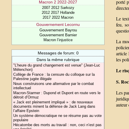
porté p
Macron 2 2022-2027
directe
2007 2012 Sarkozy
2012 2017 Hollande
2017 2022 Macron
Le text
feu, s
Gouvernement Lecornu
questio
Gouvernement Bayrou
Gouvernement Barnier
Macron l’injustice
La modi
policie
article
Messages de forum: 0
les pol
Dans la même rubrique
"L’heure du grand changement est venue" (Jean-Luc
Le ris
Mélenchon)
Collège de France : la censure du colloque sur la
Palestine jugée illégale
S. Ro
Nous construisons une alternative par le combat
intellectuel
Les par
Macron-Starmer : Dupond et Dupont en route vers le
détroit d’Ormuz
juridi
« Jack est pleinement impliqué » : de nouveaux
auteur 
documents minent la défense de Jack Lang dans
l’affaire Epstein
Un système démocratique ne se résume pas au vote
populaire
Hécatombe des morts au travail : non, ceci n’est pas