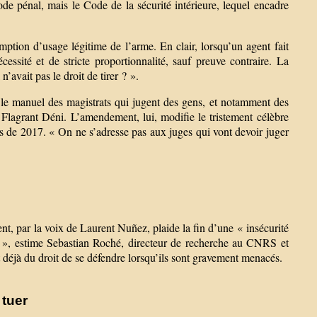
ode pénal, mais le Code de la sécurité intérieure, lequel encadre
ption d’usage légitime de l’arme. En clair, lorsqu’un agent fait
ssité et de stricte proportionnalité, sauf preuve contraire. La
n’avait pas le droit de tirer ? ».
« le manuel des magistrats qui jugent des gens, et notamment des
e Flagrant Déni. L’amendement, lui, modifie le tristement célèbre
es de 2017. « On ne s’adresse pas aux juges qui vont devoir juger
t, par la voix de Laurent Nuñez, plaide la fin d’une « insécurité
oi », estime Sebastian Roché, directeur de recherche au CNRS et
t déjà du droit de se défendre lorsqu’ils sont gravement menacés.
 tuer