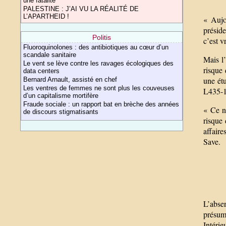
une fatalité
PALESTINE : J’AI VU LA RÉALITÉ DE
L’APARTHEID !
« Aujo
présid
Politis
c’est v
Fluoroquinolones : des antibiotiques au cœur d’un
scandale sanitaire
Mais l’
Le vent se lève contre les ravages écologiques des
risque
data centers
une étu
Bernard Arnault, assisté en chef
Les ventres de femmes ne sont plus les couveuses
L435-1
d’un capitalisme mortifère
Fraude sociale : un rapport bat en brèche des années
« Ce n’
de discours stigmatisants
risque 
affaire
Save.
L’abse
présume
Intérie