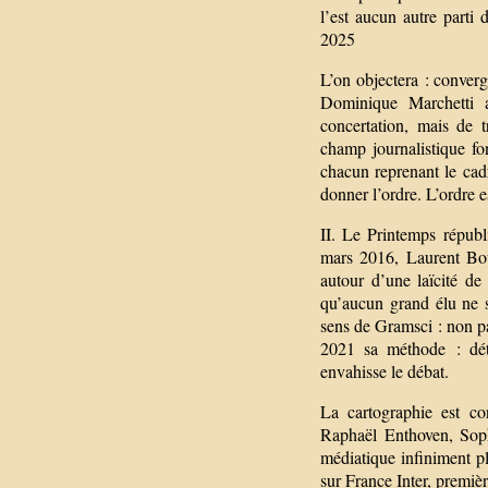
l’est aucun autre parti
2025
L’on objectera : conver
Dominique Marchetti a
concertation, mais de 
champ journalistique fon
chacun reprenant le cad
donner l’ordre. L’ordre es
II. Le Printemps répub
mars 2016, Laurent Bouv
autour d’une laïcité de
qu’aucun grand élu ne 
sens de Gramsci : non pa
2021 sa méthode : déte
envahisse le débat.
La cartographie est c
Raphaël Enthoven, Sop
médiatique infiniment p
sur France Inter, premiè