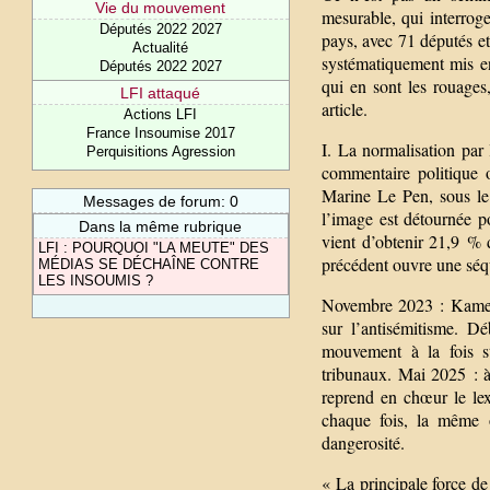
Vie du mouvement
mesurable, qui interrog
Députés 2022 2027
pays, avec 71 députés et 
Actualité
systématiquement mis e
Députés 2022 2027
qui en sont les rouages
LFI attaqué
article.
Actions LFI
France Insoumise 2017
I. La normalisation pa
Perquisitions Agression
commentaire politique 
Marine Le Pen, sous le
Messages de forum: 0
l’image est détournée p
Dans la même rubrique
vient d’obtenir 21,9 %
LFI : POURQUOI "LA MEUTE" DES
précédent ouvre une séq
MÉDIAS SE DÉCHAÎNE CONTRE
LES INSOUMIS ?
Novembre 2023 : Kamel 
sur l’antisémitisme. D
mouvement à la fois st
tribunaux. Mai 2025 : à
reprend en chœur le lex
chaque fois, la même o
dangerosité.
« La principale force d