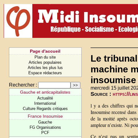
Page d'accueil
Le tribuna
Plan du site
Articles populaires
machine mé
Articles les plus lus
Espace rédacteurs
insoumise
Rechercher :
mercredi 15 juillet 20
Gauche et anticapitalistes
Source :
https://li
Actualité
International
l y a des chiffres qui
Culture Regards critiques
Insoumise recensé dans 
France Insoumise
de la moitié après oct
Gauche
ampleur n’existe. Ni pou
FG Organisations
PCF
Ce n’est pas un sentim