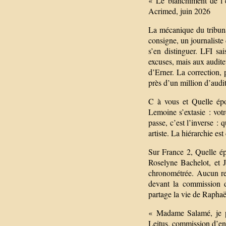
« Le blanchiment de l’
Acrimed, juin 2026
La mécanique du tribuna
consigne, un journaliste
s’en distinguer. LFI sa
excuses, mais aux audite
d’Erner. La correction, p
près d’un million d’audi
C à vous et Quelle ép
Lemoine s’extasie : vot
passe, c’est l’inverse 
artiste. La hiérarchie es
Sur France 2, Quelle é
Roselyne Bachelot, et 
chronométrée. Aucun re
devant la commission d
partage la vie de Rapha
« Madame Salamé, je pr
Leitus, commission d’enq