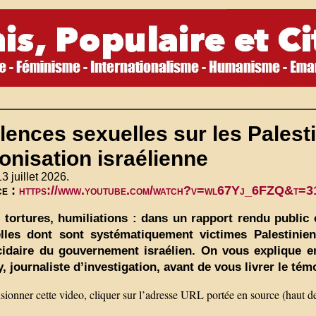
lences sexuelles sur les Palest
onisation israélienne
13 juillet 2026.
ce :
https://www.youtube.com/watch?v=wl67Yj_6FZQ&t=3
, tortures, humiliations : dans un rapport rendu public
lles dont sont systématiquement victimes Palestiniens
idaire du gouvernement israélien. On vous explique en
y, journaliste d’investigation, avant de vous livrer le té
sionner cette video, cliquer sur l’adresse URL portée en source (haut d