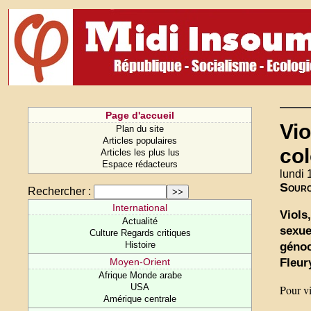
Page d'accueil
Vio
Plan du site
Articles populaires
col
Articles les plus lus
Espace rédacteurs
lundi 
Sour
Rechercher :
International
Viols
Actualité
sexue
Culture Regards critiques
Histoire
génoc
Fleur
Moyen-Orient
Afrique Monde arabe
USA
Pour vi
Amérique centrale