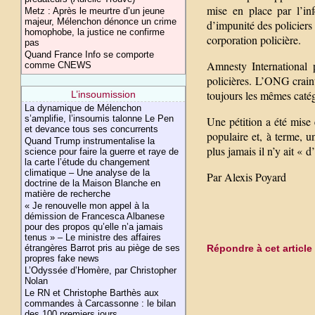
mise en place par l’in
Metz : Après le meurtre d’un jeune
majeur, Mélenchon dénonce un crime
d’impunité des policiers
homophobe, la justice ne confirme
corporation policière.
pas
Quand France Info se comporte
Amnesty International p
comme CNEWS
policières. L’ONG craint
toujours les mêmes catégo
L’insoumission
La dynamique de Mélenchon
s’amplifie, l’insoumis talonne Le Pen
Une pétition a été mise 
et devance tous ses concurrents
populaire et, à terme, u
Quand Trump instrumentalise la
plus jamais il n’y ait « 
science pour faire la guerre et raye de
la carte l’étude du changement
climatique – Une analyse de la
Par Alexis Poyard
doctrine de la Maison Blanche en
matière de recherche
« Je renouvelle mon appel à la
démission de Francesca Albanese
pour des propos qu’elle n’a jamais
tenus » – Le ministre des affaires
étrangères Barrot pris au piège de ses
Répondre à cet article
propres fake news
L’Odyssée d’Homère, par Christopher
Nolan
Le RN et Christophe Barthès aux
commandes à Carcassonne : le bilan
des 100 premiers jours