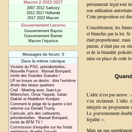
Macron 2 2022-2027
présumerait légal tout t
2007 2012 Sarkozy
son utilisation autoritai
2012 2017 Hollande
Cette proposition est d
2017 2022 Macron
Gouvernement Lecornu
Concrètement, les futur
Gouvernement Bayrou
et blanchis par la loi. Si
Gouvernement Barnier
était proportionné, mais 
Macron l’injustice
parent, n’était pas en si
et de la brutalité polici
Messages de forum: 0
mise en place de cette lo
Dans la même rubrique
Victoire du PSG, présidentielles,
Nouvelle France : Manuel Bompard,
Quand 
invité des Grandes Gueules !
LR se trouve un destin : être l’extrême
droite des beaux quartiers
Creil : Meeting avec Jean-Luc
L’idée n’est pas neuve :
Mélenchon, Omar Yaqoob, Saran
Diakité et Abdelkrim Kordjani
s’en réclamait. L’idée
Comment le piège de la guerre s’est
intégrée au programme 
refermé sur Donald Trump
Le gouvernement double 
Canicule, prix des carburants,
présidentielles : Manuel Bompard,
légalité ».
invité de BFM TV !
Commission d’enquête sur les fonds
Mais un pas supplémentai
prédateurs (Aurélie Trouvé)