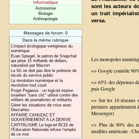
Informatique
sont les acteurs d
Astronomie
un trait impérialis
Biologie
Anthropologie
versa.
Messages de forum: 0
Dans la même rubrique
L’impact écologique vertigineux du
numérique.
Evan Spiegel, le patron de Snapchat
Les monopoles numériques
qui pèse 15 milliards de dollars,
naturalisé par Macron
=> Google contrôle 90% 
La 5G ne doit pas être le prétexte de
reculs du service public
La révolution numérique et la
=> 65% des dépenses de 
révolution tout court
puis Google
Projet Pegasus : un logiciel espion
israélien "sans clic" utilisé contre des
=> Sur les 10 réseaux so
milliers de journalistes et militants
Gérer les situations de crise avec
premiers appartiennent 
Descartes.
Messenger)
AFFAIRE CAHUZAC ET
GOUVERNEMENT A LA DERIVE
=> Plus de 90% des req
CAPITALISME Le logiciel BCDI de
l’Education Nationale refuse l’emploi
modèles américain : Ch
de ce mot