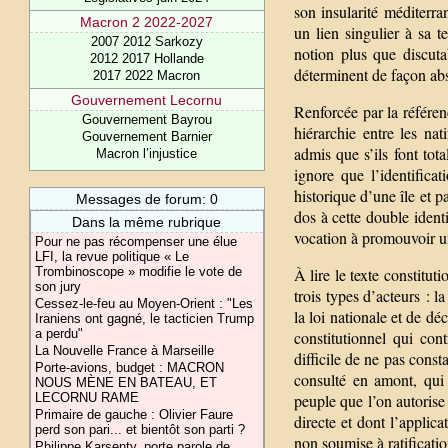
son insularité méditerra
Macron 2 2022-2027
un lien singulier à sa t
2007 2012 Sarkozy
notion plus que discuta
2012 2017 Hollande
déterminent de façon ab
2017 2022 Macron
Gouvernement Lecornu
Renforcée par la référenc
Gouvernement Bayrou
hiérarchie entre les nat
Gouvernement Barnier
admis que s’ils font tot
Macron l’injustice
ignore que l’identifica
historique d’une île et p
Messages de forum: 0
dos à cette double identi
Dans la même rubrique
vocation à promouvoir un
Pour ne pas récompenser une élue
LFI, la revue politique « Le
À lire le texte constitut
Trombinoscope » modifie le vote de
son jury
trois types d’acteurs : 
Cessez-le-feu au Moyen-Orient : "Les
la loi nationale et de d
Iraniens ont gagné, le tacticien Trump
a perdu"
constitutionnel qui con
La Nouvelle France à Marseille
difficile de ne pas cons
Porte-avions, budget : MACRON
consulté en amont, qui 
NOUS MÈNE EN BATEAU, ET
peuple que l’on autorise
LECORNU RAME
Primaire de gauche : Olivier Faure
directe et dont l’applica
perd son pari... et bientôt son parti ?
non soumise à ratificat
Philippe Karsenty, porte parole de