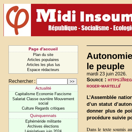
Page d'accueil
Autonomie d
Plan du site
Articles populaires
le peuple
Articles les plus lus
Espace rédacteurs
mardi 23 juin 2026.
Source :
https://re
Rechercher :
roger-martelli/
Actualité
Capitalisme Economie Fascisme
L’Assemblée nation
Salariat Classe ouvrière Mouvement
social
d’un statut d’auto
Culture Regards critiques
donner plus de poi
Quinquennats
procédure suivie po
Ephéméride militante
Archives élections
Dans le texte soumis aux
Législatives juin 2024