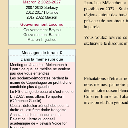
Jean-Luc Mélenchon a l
Macron 2 2022-2027
2007 2012 Sarkozy
possible en 2027 : Smic 
2012 2017 Hollande
régions autour des bassin
2017 2022 Macron
présence de nombreux int
Gouvernement Lecornu
la parole.
Gouvernement Bayrou
Gouvernement Barnier
Vous voulez revivre ce
Macron l’injustice
exclusivité le discours 
Messages de forum: 0
Dans la même rubrique
Meeting de Jean-Luc Mélenchon à
Lyon : ce que les médias ne veulent
pas que vous entendiez
Félicitations d’être s
Les sociaux-démocrates perdent la
mairie de Copenhague au profit d’une
nous-mêmes, par notre pr
candidate plus à gauche
dédie notre rassembleme
Le PS change de peau et c’est moche
Cuba en Iran et au Liba
En 2027, nous allons l’emporter !
(Clémence Guetté)
invasion et d’un génocid
Ceuta : défouloir xénophobe pour la
droite et l’extrême droite française
Annulation d’un colloque sur la
Palestine : lettre du conseil
académique de « Jewish Voice for
Peace »