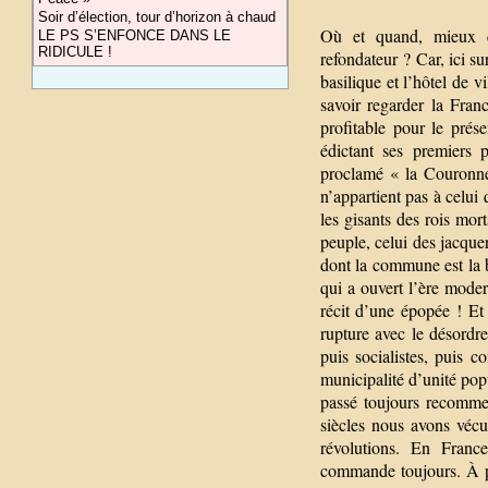
Soir d’élection, tour d’horizon à chaud
Où et quand, mieux q
LE PS S’ENFONCE DANS LE
RIDICULE !
refondateur ? Car, ici su
basilique et l’hôtel de vi
savoir regarder la Fra
profitable pour le pré
édictant ses premiers 
proclamé « la Couronne
n’appartient pas à celui 
les gisants des rois mort
peuple, celui des jacque
dont la commune est la b
qui a ouvert l’ère moder
récit d’une épopée ! Et 
rupture avec le désordre
puis socialistes, puis
municipalité d’unité pop
passé toujours recomme
siècles nous avons vécu
révolutions. En France
commande toujours. À pr