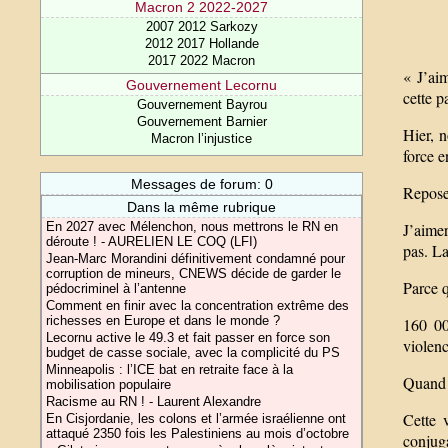
Macron 2 2022-2027
2007 2012 Sarkozy
2012 2017 Hollande
2017 2022 Macron
« J’aim
Gouvernement Lecornu
cette p
Gouvernement Bayrou
Gouvernement Barnier
Hier, 
Macron l’injustice
force e
Messages de forum: 0
Repose 
Dans la même rubrique
J’aimer
En 2027 avec Mélenchon, nous mettrons le RN en
déroute ! - AURELIEN LE COQ (LFI)
pas. La
Jean-Marc Morandini définitivement condamné pour
corruption de mineurs, CNEWS décide de garder le
Parce 
pédocriminel à l’antenne
Comment en finir avec la concentration extrême des
richesses en Europe et dans le monde ?
160 00
Lecornu active le 49.3 et fait passer en force son
violenc
budget de casse sociale, avec la complicité du PS
Minneapolis : l’ICE bat en retraite face à la
Quand 
mobilisation populaire
Racisme au RN ! - Laurent Alexandre
Cette 
En Cisjordanie, les colons et l’armée israélienne ont
attaqué 2350 fois les Palestiniens au mois d’octobre
conjuga