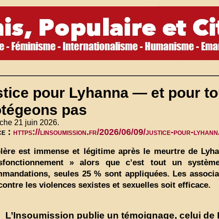
tice pour Lyhanna — et pour to
otégeons pas
che 21 juin 2026.
ce :
https://linsoumission.fr/2026/06/09/justice-pour-lyhann
lère est immense et légitime après le meurtre de Lyha
sfonctionnement » alors que c’est tout un système 
mandations, seules 25 % sont appliquées. Les associat
 contre les violences sexistes et sexuelles soit efficace.
L’Insoumission publie un témoignage, celui de L