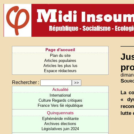
Page d'accueil
Jus
Plan du site
Articles populaires
pr
Articles les plus lus
Espace rédacteurs
diman
Sour
Rechercher :
Actualité
La co
International
« dy
Culture Regards critiques
France Vers 6è république
recom
lutte
Quinquennats
Ephéméride militante
Archives élections
Législatives juin 2024