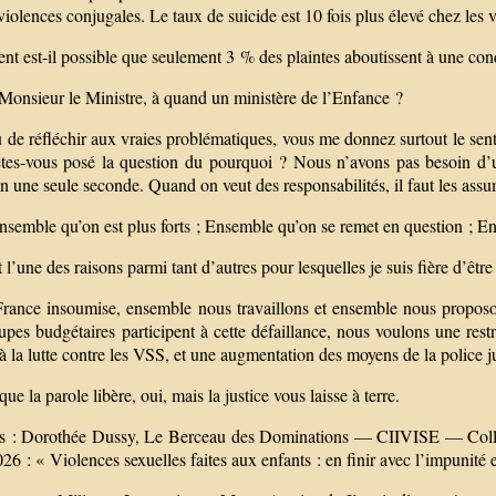
violences conjugales. Le taux de suicide est 10 fois plus élevé chez les 
t est-il possible que seulement 3 % des plaintes aboutissent à une co
Monsieur le Ministre, à quand un ministère de l’Enfance ?
 de réfléchir aux vraies problématiques, vous me donnez surtout le sent
tes-vous posé la question du pourquoi ? Nous n’avons pas besoin d’un m
n une seule seconde. Quand on veut des responsabilités, il faut les assu
nsemble qu’on est plus forts ; Ensemble qu’on se remet en question ; En
t l’une des raisons parmi tant d’autres pour lesquelles je suis fière d’êtr
rance insoumise, ensemble nous travaillons et ensemble nous proposons 
pes budgétaires participent à cette défaillance, nous voulons une restru
à la lutte contre les VSS, et une augmentation des moyens de la police ju
que la parole libère, oui, mais la justice vous laisse à terre.
s : Dorothée Dussy, Le Berceau des Dominations — CIIVISE — Colloqu
026 : « Violences sexuelles faites aux enfants : en finir avec l’impunité