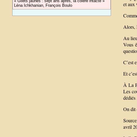
« Gilets jaunes : sept ans après, la colère intacte »
et aux 
Léna Ichkhanian, François Boulo
Commen
Alors, 
Au lieu
Vous ê
questio
C’est e
Et c’es
À La F
Les cou
dédiés 
On dit 
Source
avril 2