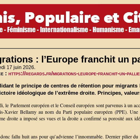
rations : l’Europe franchit un p
di 17 juin 2026.
ce :
https://regards.fr/migrations-leurope-franchit-un-pallie
lidant le principe de centres de rétention pour migrants
ictoire idéologique de l’extrême droite. Principes, valeu
di, le Parlement européen et le Conseil européen sont parvenus à un ac
is-Xavier Bellamy au nom du Parti populaire européen (PPE). Une ent
me droite a imposé ses vues et la droite a confirmé sa porosité aux idé
 donc fallu huit ans pour qu’advienne l’innommable. Dernier pilier du Pa