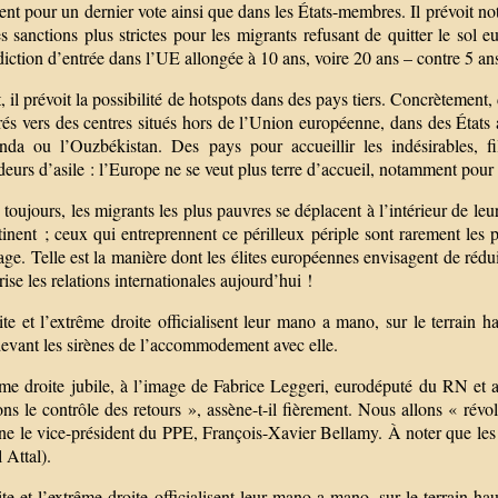
ent pour un dernier vote ainsi que dans les États-membres. Il prévoit 
s sanctions plus strictes pour les migrants refusant de quitter le sol
diction d’entrée dans l’UE allongée à 10 ans, voire 20 ans – contre 5 an
, il prévoit la possibilité de hotspots dans des pays tiers. Concrètement,
érés vers des centres situés hors de l’Union européenne, dans des État
nda ou l’Ouzbékistan. Des pays pour accueillir les indésirables, fil
urs d’asile : l’Europe ne se veut plus terre d’accueil, notamment pour
toujours, les migrants les plus pauvres se déplacent à l’intérieur de le
inent ; ceux qui entreprennent ce périlleux périple sont rarement les 
ge. Telle est la manière dont les élites européennes envisagent de rédu
rise les relations internationales aujourd’hui !
ite et l’extrême droite officialisent leur mano a mano, sur le terrain
devant les sirènes de l’accommodement avec elle.
ême droite jubile, à l’image de Fabrice Leggeri, eurodéputé du RN et a
ns le contrôle des retours », assène-t-il fièrement. Nous allons « révo
ne le vice-président du PPE, François-Xavier Bellamy. À noter que les 
 Attal).
te et l’extrême droite officialisent leur mano a mano, sur le terrain 