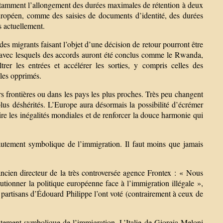
notamment l’allongement des durées maximales de rétention à deux
 européen, comme des saisies de documents d’identité, des durées
s actuellement.
 des migrants faisant l’objet d’une décision de retour pourront être
s avec lesquels des accords auront été conclus comme le Rwanda,
trer les entrées et accélérer les sorties, y compris celles des
 les opprimés.
urs frontières ou dans les pays les plus proches. Très peu changent
plus déshérités. L’Europe aura désormais la possibilité d’écrémer
ire les inégalités mondiales et de renforcer la douce harmonie qui
 hautement symbolique de l’immigration. Il faut moins que jamais
ncien directeur de la très controversée agence Frontex : « Nous
lutionner la politique européenne face à l’immigration illégale »,
partisans d’Édouard Philippe l’ont voté (contrairement à ceux de
hautement symbolique de l’immigration. L’Italie de Giorgia Meloni