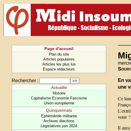
Page d'accueil
Mig
Plan du site
Articles populaires
mercre
Articles les plus lus
Sour
Espace rédacteurs
En va
Rechercher :
une v
Actualité
Histoire
Ce lun
Capitalisme Economie Fascisme
Union européenne
Franço
L’extrê
Quinquennats
venir ?
Ephéméride militante
Archives élections
Législatives juin 2024
Il aura