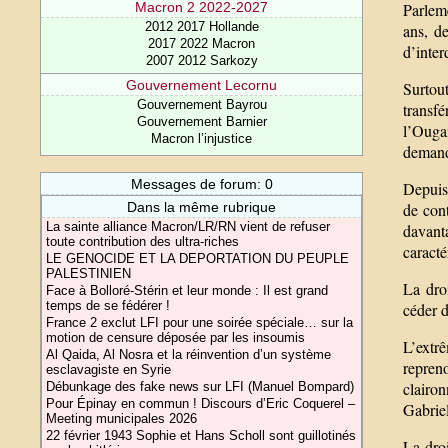
Parlem
Macron 2 2022-2027
2012 2017 Hollande
ans, de
2017 2022 Macron
d’inter
2007 2012 Sarkozy
Gouvernement Lecornu
Surtout
Gouvernement Bayrou
transf
Gouvernement Barnier
l’Ouga
Macron l’injustice
demande
Messages de forum: 0
Depuis 
de cont
Dans la même rubrique
La sainte alliance Macron/LR/RN vient de refuser
davanta
toute contribution des ultra-riches
caracté
LE GENOCIDE ET LA DEPORTATION DU PEUPLE
PALESTINIEN
La dro
Face à Bolloré-Stérin et leur monde : Il est grand
temps de se fédérer !
céder 
France 2 exclut LFI pour une soirée spéciale… sur la
motion de censure déposée par les insoumis
L’extr
Al Qaida, Al Nosra et la réinvention d’un système
repreno
esclavagiste en Syrie
clairon
Débunkage des fake news sur LFI (Manuel Bompard)
Pour Épinay en commun ! Discours d’Eric Coquerel –
Gabriel
Meeting municipales 2026
22 février 1943 Sophie et Hans Scholl sont guillotinés
La droi