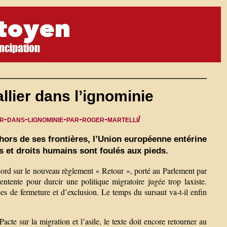
allier dans l’ignominie
r-dans-lignominie-par-roger-martelli/
 hors de ses frontières, l’Union européenne entérine
rs et droits humains sont foulés aux pieds.
cord sur le nouveau règlement « Retour », porté au Parlement par
ente pour durcir une politique migratoire jugée trop laxiste.
es de fermeture et d’exclusion. Le temps du sursaut va-t-il enfin
cte sur la migration et l’asile, le texte doit encore retourner au