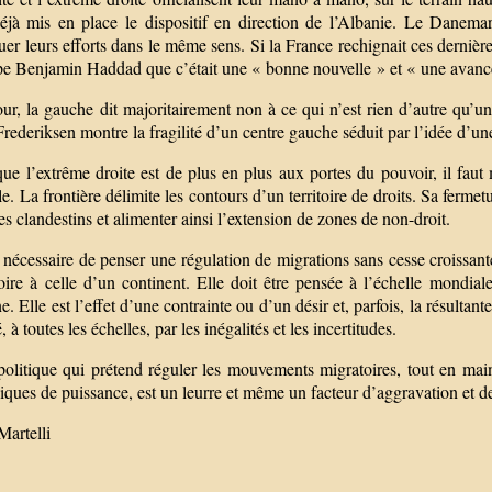
déjà mis en place le dispositif en direction de l’Albanie. Le Danemar
er leurs efforts dans le même sens. Si la France rechignait ces dernières
pe Benjamin Haddad que c’était une « bonne nouvelle » et « une avancé
ur, la gauche dit majoritairement non à ce qui n’est rien d’autre qu’u
rederiksen montre la fragilité d’un centre gauche séduit par l’idée d’une
que l’extrême droite est de plus en plus aux portes du pouvoir, il fa
le. La frontière délimite les contours d’un territoire de droits. Sa fermet
es clandestins et alimenter ainsi l’extension de zones de non-droit.
t nécessaire de penser une régulation de migrations sans cesse croissante
voire à celle d’un continent. Elle doit être pensée à l’échelle mondia
. Elle est l’effet d’une contrainte ou d’un désir et, parfois, la résulta
 à toutes les échelles, par les inégalités et les incertitudes.
politique qui prétend réguler les mouvements migratoires, tout en main
iques de puissance, est un leurre et même un facteur d’aggravation et d
Martelli