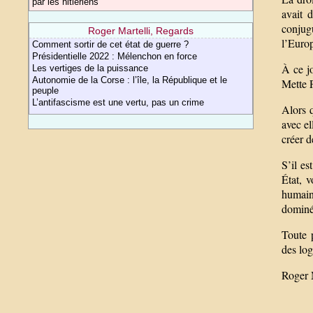
par les hitlériens
avait 
conjugu
Roger Martelli, Regards
l’Euro
Comment sortir de cet état de guerre ?
Présidentielle 2022 : Mélenchon en force
À ce jo
Les vertiges de la puissance
Autonomie de la Corse : l’île, la République et le
Mette F
peuple
L’antifascisme est une vertu, pas un crime
Alors 
avec el
créer d
S’il es
État, 
humaine
dominé,
Toute 
des log
Roger 