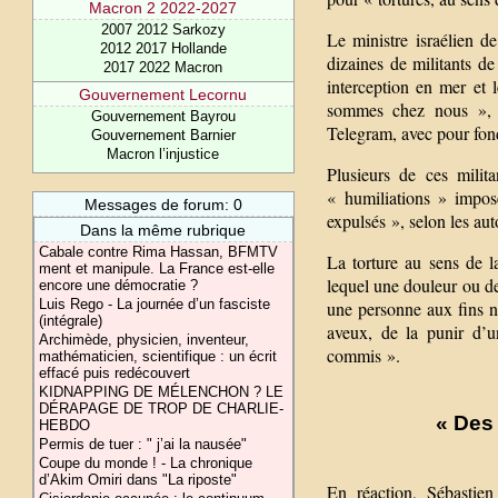
Macron 2 2022-2027
2007 2012 Sarkozy
Le ministre israélien d
2012 2017 Hollande
dizaines de militants de
2017 2022 Macron
interception en mer et 
Gouvernement Lecornu
sommes chez nous », di
Gouvernement Bayrou
Telegram, avec pour fond
Gouvernement Barnier
Macron l’injustice
Plusieurs de ces mili
« humiliations » imposé
Messages de forum: 0
expulsés », selon les auto
Dans la même rubrique
Cabale contre Rima Hassan, BFMTV
La torture au sens de 
ment et manipule. La France est-elle
lequel une douleur ou de
encore une démocratie ?
Luis Rego - La journée d’un fasciste
une personne aux fins n
(intégrale)
aveux, de la punir d’u
Archimède, physicien, inventeur,
commis ».
mathématicien, scientifique : un écrit
effacé puis redécouvert
KIDNAPPING DE MÉLENCHON ? LE
DÉRAPAGE DE TROP DE CHARLIE-
« Des
HEBDO
Permis de tuer : " j’ai la nausée"
Coupe du monde ! - La chronique
d’Akim Omiri dans "La riposte"
En réaction, Sébastie