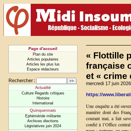
Page d'accueil
« Flottille
Plan du site
Articles populaires
française 
Articles les plus lus
Espace rédacteurs
et « crime
Rechercher :
mercredi 17 juin 2026
Actualité
Culture Regards critiques
https://www.liberati
Histoire
International
Une enquête a été ouvert
Quinquennats
manière dont des França
Ephéméride militante
courant mai, a fait savo
Archives élections
confié à l’Office centra
Législatives juin 2024
pour « tortures, au sen