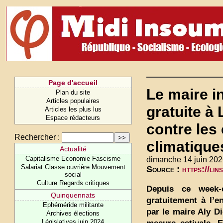
Page d'accueil
Le maire i
Plan du site
Articles populaires
gratuite à
Articles les plus lus
Espace rédacteurs
contre les 
Rechercher :
climatique
Actualité
Capitalisme Economie Fascisme
dimanche 14 juin 202
Salariat Classe ouvrière Mouvement
Source :
https://lin
social
Culture Regards critiques
Depuis ce week-e
Quinquennats
gratuitement à l’
Ephéméride militante
par le maire Aly D
Archives élections
Législatives juin 2024