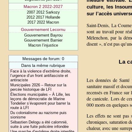
mesure estivale. E
culture, les Insou
Macron 2 2022-2027
2007 2012 Sarkozy
sur l’accès univers
2012 2017 Hollande
2017 2022 Macron
Saint-Denis, La Courne
Gouvernement Lecornu
sont au travail pour ré
Gouvernement Bayrou
Mélenchon, par la démon
Gouvernement Barnier
disent », n’est pas qu’un
Macron l’injustice
Messages de forum: 0
La c
Dans la même rubrique
Face à la violence d’extrême droite,
l’urgence d’un front antifasciste et
Les données de Santé p
antiraciste
Municipales 2026 – Retour sur la
sanitaire massif et docu
percée historique de LFI
recensés en France sur l
Élections municipales – À Lille, les
de canicule. Lors de ce
leçons de démocratie de Marine
Tondelier s’évaporent pour barrer la
000 morts en quelques s
route à LFI
Du colonialisme au nazisme puis
Les effets ne sont pas 
sionisme
chroniques, saturation d
Sébastien Delogu a été calomnié,
suite à une fuite policière infondée
chaleur, avec une surrep
Une marche d’extrême droite interdite