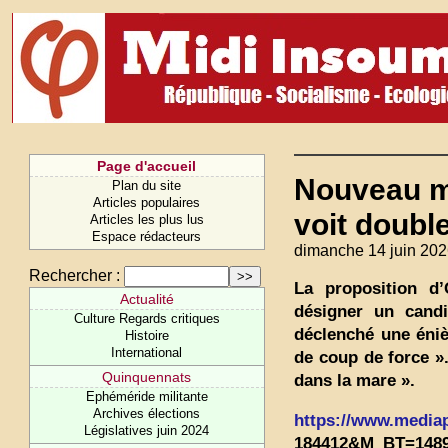
Page d'accueil
Nouveau mi
Plan du site
Articles populaires
voit doubl
Articles les plus lus
Espace rédacteurs
dimanche 14 juin 202
Rechercher :
La proposition d’
Actualité
désigner un candi
Culture Regards critiques
déclenché une éniè
Histoire
International
de coup de force »
Quinquennats
dans la mare ».
Ephéméride militante
Archives élections
https://www.mediapa
Législatives juin 2024
184412&M_BT=1489