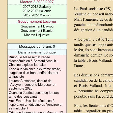
Macron 2 2022-2027
2007 2012 Sarkozy
Le Parti socialiste (PS) 
2012 2017 Hollande
Vallaud du conseil natio
2017 2022 Macron
Mais l’annonce de ce der
Gouvernement Lecornu
gauche non mélenchoniste
Gouvernement Bayrou
désignation d’un candidat
Gouvernement Barnier
Macron l’injustice
« Ce parti, c’est le Tem
tandis que ses opposants
Messages de forum: 0
le feu, ils sont irresp
Dans la même rubrique
dimanche dernier. Ce soi
Bruno Le Maire remet l’épée
la table : Boris Vallau
d’académicien à Bernard Arnault -
Charline explose les faits
Faure.
Face à la violence d’extrême droite,
l’urgence d’un front antifasciste et
Les discussions démarre
antiraciste
candidat ou de la candid
Laurent Alexandre, député de
l’Aveyron, contre le Mercosur en
et Boris Vallaud, à la
septembre 2025
« personne ne comprenn
Quand la Justice constitue le bras
possible sans l’accord d
armé des puissants
Aux États-Unis, les réactions à
l’opération américaine au Venezuela
Puis, les lieutenants d’
se multiplient
table : organiser un pro
Crise du logement : sous Macron, 12