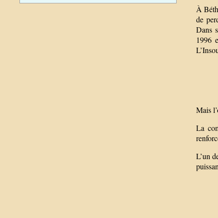
À Bétha
de per
Dans s
1996 e
L’Insou
Mais l’
La com
renforc
L’un de
puissa