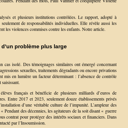
scolaires. Pendant des mois, Paul Vannier et coéquipière Violette
sés et plusieurs institutions contrôlées. Le rapport, adopté à
 seulement de responsabilités individuelles. Elle révèle aussi les
nt les violences commises contre les enfants. Notre article.
d’un problème plus large
un cas isolé. Des témoignages similaires ont émergé concernant
 agressions sexuelles, traitements dégradants ou encore privations
t mis en lumière un facteur déterminant : l’absence de contrôle
 saisissant.
lèves français et bénéficie de plusieurs milliards d’euros de
res. Entre 2017 et 2023, seulement douze établissements privés
l’installation d’une véritable culture de l’impunité. L’ampleur des
« Pendant des décennies, les agitateurs de la soit disant « guerre
ous contrat pour protéger des intérêts sociaux et financiers. Dans
ntacté par l’Insoumission.