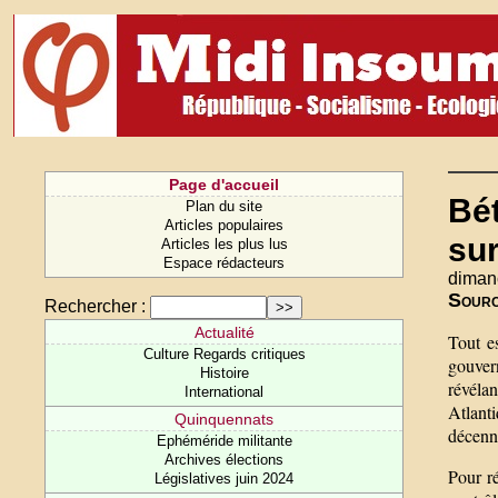
Page d'accueil
Bét
Plan du site
Articles populaires
sur
Articles les plus lus
Espace rédacteurs
diman
Sour
Rechercher :
Actualité
Tout e
Culture Regards critiques
gouver
Histoire
révéla
International
Atlanti
Quinquennats
décenn
Ephéméride militante
Archives élections
Pour r
Législatives juin 2024