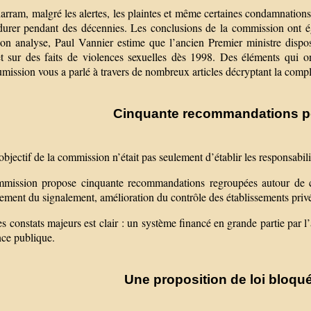
rram, malgré les alertes, les plaintes et même certaines condamnations,
durer pendant des décennies. Les conclusions de la commission ont ég
on analyse, Paul Vannier estime que l’ancien Premier ministre disposa
t sur des faits de violences sexuelles dès 1998. Des éléments qui on
mission vous a parlé à travers de nombreux articles décryptant la compli
Cinquante recommandations po
objectif de la commission n’était pas seulement d’établir les responsabilit
mission propose cinquante recommandations regroupées autour de cin
ement du signalement, amélioration du contrôle des établissements privé
s constats majeurs est clair : un système financé en grande partie par l’
nce publique.
Une proposition de loi bloq