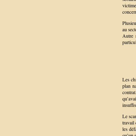
victime
concern
Plusie
au sect
Autre m
particu
Les ch
plan n
contrat
qu’ava
insuffi
Le scan
travail
les déf
qu’un s