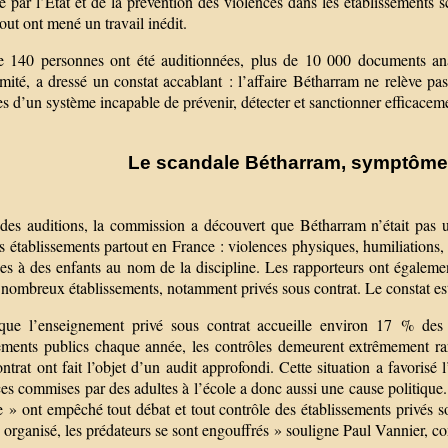
e par l’État et de la prévention des violences dans les établissements 
out ont mené un travail inédit.
e 140 personnes ont été auditionnées, plus de 10 000 documents analy
mité, a dressé un constat accablant : l’affaire Bétharram ne relève pas
s d’un système incapable de prévenir, détecter et sanctionner efficaceme
Le scandale Bétharram, symptôme 
 des auditions, la commission a découvert que Bétharram n’était pas 
s établissements partout en France : violences physiques, humiliations,
es à des enfants au nom de la discipline. Les rapporteurs ont égalemen
 nombreux établissements, notamment privés sous contrat. Le constat est
que l’enseignement privé sous contrat accueille environ 17 % des é
ements publics chaque année, les contrôles demeurent extrêmement ra
ntrat ont fait l’objet d’un audit approfondi. Cette situation a favorisé 
es commises par des adultes à l’école a donc aussi une cause politique. 
e » ont empêché tout débat et tout contrôle des établissements privés s
 organisé, les prédateurs se sont engouffrés » souligne Paul Vannier, co