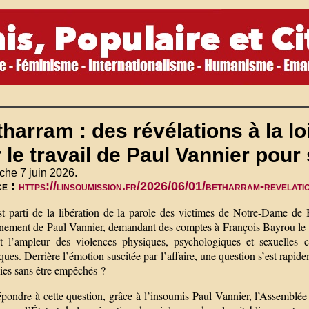
harram : des révélations à la lo
 le travail de Paul Vannier pour
che 7 juin 2026.
ce :
https://linsoumission.fr/2026/06/01/betharram-revelatio
st parti de la libération de la parole des victimes de Notre-Dame de 
nement de Paul Vannier, demandant des comptes à François Bayrou le 1
nt l’ampleur des violences physiques, psychologiques et sexuelles 
ques. Derrière l’émotion suscitée par l’affaire, une question s’est rapi
ies sans être empêchés ?
épondre à cette question, grâce à l’insoumis Paul Vannier, l’Assemblée