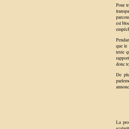
Pour tr
transpa
parcour
est blo
empêch
Pendant
que le 
texte 
rapport
donc to
De plu
parlem
annonce
La pro
scolari