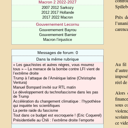
contrôl
Macron 2 2022-2027
Spilleb
2007 2012 Sarkozy
2012 2017 Hollande
Près d
2017 2022 Macron
l’unani
Gouvernement Lecornu
carence
Gouvernement Bayrou
Gouvernement Barnier
Macron l’injustice
Messages de forum: 0
Dans la même rubrique
Au fil
« Les gauchistes et autres nègres, vous mourrez
tous » – La menace de la bombe contre LFI vient de
d’autre
l’extrême droite
imposé
Trump à l’attaque de l’Amérique latine (Christophe
réel de
Ventura)
Manuel Bompard invité sur RTL matin
Alors 
Le développement du technofascisme dans les pas
de Trump
financ
Accélération du changement climatique : l’hypothèse
sous co
qui inquiète les scientifiques
violenc
La pente raide du fascisme
Tout dans ce budget est escroquerie ! (Eric Coquerel)
scolair
Présidentielle au Chili : l’extrême droite l’emporte
ce vide