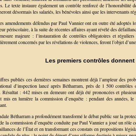
s. Le texte instaure également un contrôle renforcé de l’honorabilité de
eront désormais les salariés, les bénévoles ainsi que les intervenants rég
urs amendements défendus par Paul Vannier ont en outre été adoptés lor
eur périscolaire, à la suite de récentes affaires ayant révélé des défailla
esure majeure : l’instauration de contrôles obligatoires et réguliers 
lièrement concernés par les révélations de violences, feront l’objet d’une
Les premiers contrôles donnent
iffres publiés ces dernières semaines montrent déjà l’ampleur des prob
ational d’inspection lancé après Bétharram, près de 1 500 contrôles 
. Résultat : 442 mises en demeure ont déjà été prononcées et plusieurs
it mis en lumière la commission d’enquête : pendant des années, le c
sant.
dale Bétharram a profondément transformé le débat public sur la protecti
 de la commission d’enquête conduite par Paul Vannier a joué un rôle c
aillances de l’État et en transformant ces constats en propositions légis
candale de plus : le point de départ d’une réforme destinée à mieux prot