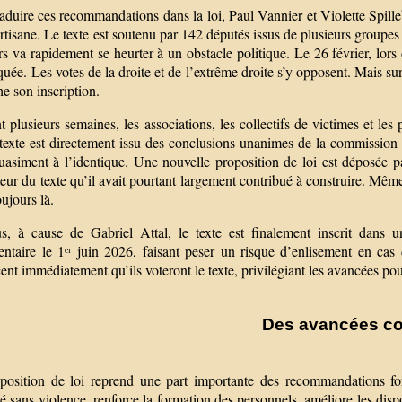
aduire ces recommandations dans la loi, Paul Vannier et Violette Spill
rtisane. Le texte est soutenu par 142 députés issus de plusieurs groupe
s va rapidement se heurter à un obstacle politique. Le 26 février, lors
quée. Les votes de la droite et de l’extrême droite s’y opposent. Mais s
e son inscription.
 plusieurs semaines, les associations, les collectifs de victimes et les
texte est directement issu des conclusions unanimes de la commission d
quasiment à l’identique. Une nouvelle proposition de loi est déposée p
eur du texte qu’il avait pourtant largement contribué à construire. Même 
ujours là.
s, à cause de Gabriel Attal, le texte est finalement inscrit dans 
entaire le 1ᵉʳ juin 2026, faisant peser un risque d’enlisement en ca
nt immédiatement qu’ils voteront le texte, privilégiant les avancées pour
Des avancées co
position de loi reprend une part importante des recommandations f
té sans violence, renforce la formation des personnels, améliore les disp