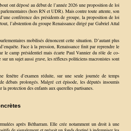
ebout ont déposé au début de l’année 2026 une proposition de loi
s parlementaires (hors RN et UDR). Mais contre toute attente, son
 d’une conférence des présidents de groupe, la proposition de loi
urtout, l’abstention du groupe Renaissance dirigé par Gabriel Attal
 parlementaires mobilisés dénoncent cette situation. D’autant plus
’enquête. Face à la pression, Renaissance finit par reprendre le
ar le camp présidentiel mais écarte Paul Vannier du rôle de co-
sur un sujet aussi grave, les réflexes politiciens macronistes sont
une fenêtre d’examen réduite, sur une seule journée de temps
s de débats prolongés. Malgré cet épisode, les députés insoumis
 la protection des enfants aux querelles partisanes.
ncrètes
ormulées après Bétharram. Elle crée notamment un droit à une
ositifs de signalement et prévoit un fonds destiné à indemniser les