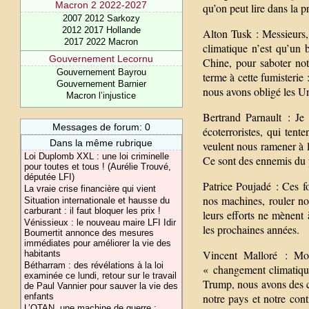
Macron 2 2022-2027
qu’on peut lire dans la pr
2007 2012 Sarkozy
2012 2017 Hollande
Alton Tusk : Messieurs, 
2017 2022 Macron
climatique n’est qu’un 
Gouvernement Lecornu
Chine, pour saboter no
Gouvernement Bayrou
terme à cette fumisterie 
Gouvernement Barnier
nous avons obligé les Un
Macron l’injustice
Bertrand Parnault : Je 
Messages de forum: 0
écoterroristes, qui tent
Dans la même rubrique
veulent nous ramener à l’
Loi Duplomb XXL : une loi criminelle
Ce sont des ennemis du 
pour toutes et tous ! (Aurélie Trouvé,
députée LFI)
Patrice Poujadé : Ces fo
La vraie crise financière qui vient
nos machines, rouler no
Situation internationale et hausse du
carburant : il faut bloquer les prix !
leurs efforts ne mènent 
Vénissieux : le nouveau maire LFI Idir
les prochaines années.
Boumertit annonce des mesures
immédiates pour améliorer la vie des
Vincent Malloré : Moi
habitants
Bétharram : des révélations à la loi
« changement climatiqu
examinée ce lundi, retour sur le travail
Trump, nous avons des co
de Paul Vannier pour sauver la vie des
notre pays et notre con
enfants
L’OTAN, une machine de guerre :