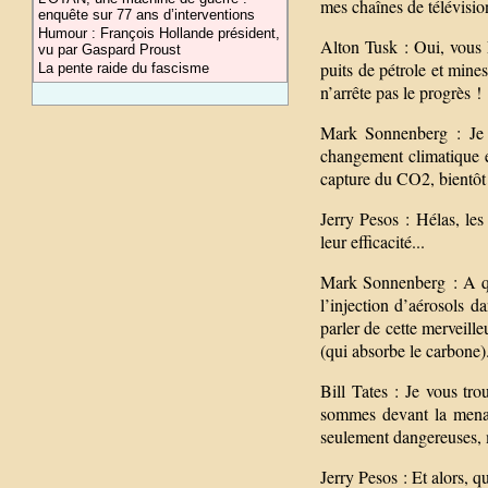
mes chaînes de télévisio
enquête sur 77 ans d’interventions
Humour : François Hollande président,
Alton Tusk : Oui, vous 
vu par Gaspard Proust
puits de pétrole et mine
La pente raide du fascisme
n’arrête pas le progrès !
Mark Sonnenberg : Je n
changement climatique ex
capture du CO2, bientôt 
Jerry Pesos : Hélas, le
leur efficacité...
Mark Sonnenberg : A que
l’injection d’aérosols d
parler de cette merveilleu
(qui absorbe le carbone)
Bill Tates : Je vous tr
sommes devant la menac
seulement dangereuses, 
Jerry Pesos : Et alors, q