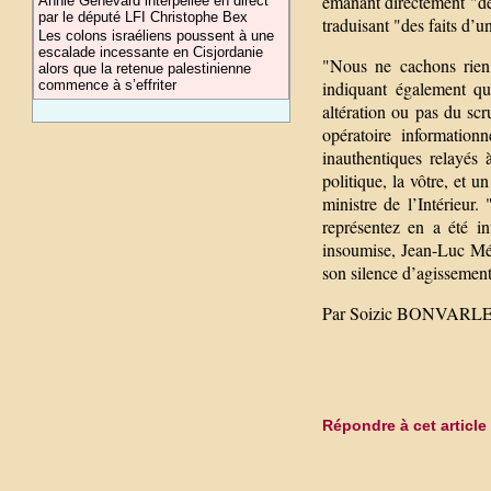
émanant directement "de 
Annie Genevard interpellée en direct
par le député LFI Christophe Bex
traduisant "des faits d’
Les colons israéliens poussent à une
escalade incessante en Cisjordanie
"Nous ne cachons rien
alors que la retenue palestinienne
commence à s’effriter
indiquant également que
altération ou pas du sc
opératoire informatio
inauthentiques relayés à
politique, la vôtre, et 
ministre de l’Intérieur
représentez en a été in
insoumise, Jean-Luc Mé
son silence d’agissements
Par Soizic BONVARL
Répondre à cet article