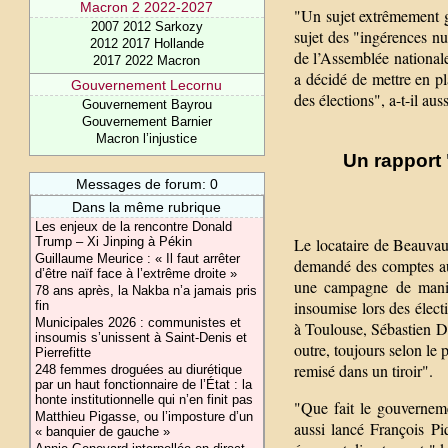
Macron 2 2022-2027
"Un sujet extrêmement gr
2007 2012 Sarkozy
sujet des "ingérences n
2012 2017 Hollande
de l’Assemblée national
2017 2022 Macron
a décidé de mettre en pl
Gouvernement Lecornu
des élections", a-t-il aus
Gouvernement Bayrou
Gouvernement Barnier
Macron l’injustice
Un rapport 
Messages de forum: 0
Dans la même rubrique
Les enjeux de la rencontre Donald
Trump – Xi Jinping à Pékin
Le locataire de Beauvau
Guillaume Meurice : « Il faut arrêter
demandé des comptes au 
d’être naïf face à l’extrême droite »
une campagne de manipu
78 ans après, la Nakba n’a jamais pris
insoumise lors des élect
fin
Municipales 2026 : communistes et
à Toulouse, Sébastien D
insoumis s’unissent à Saint-Denis et
outre, toujours selon le 
Pierrefitte
remisé dans un tiroir".
248 femmes droguées au diurétique
par un haut fonctionnaire de l’État : la
honte institutionnelle qui n’en finit pas
"Que fait le gouverneme
Matthieu Pigasse, ou l’imposture d’un
aussi lancé François Pi
« banquier de gauche »