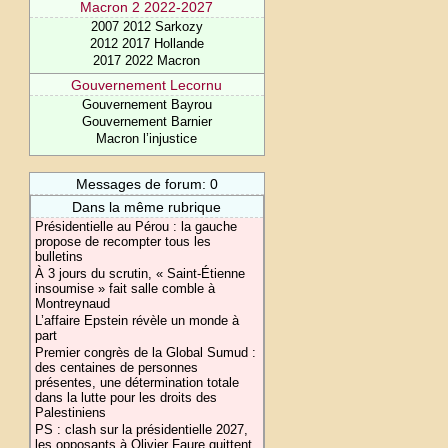
Macron 2 2022-2027
2007 2012 Sarkozy
2012 2017 Hollande
2017 2022 Macron
Gouvernement Lecornu
Gouvernement Bayrou
Gouvernement Barnier
Macron l’injustice
Messages de forum: 0
Dans la même rubrique
Présidentielle au Pérou : la gauche
propose de recompter tous les
bulletins
À 3 jours du scrutin, « Saint-Étienne
insoumise » fait salle comble à
Montreynaud
L’affaire Epstein révèle un monde à
part
Premier congrès de la Global Sumud :
des centaines de personnes
présentes, une détermination totale
dans la lutte pour les droits des
Palestiniens
PS : clash sur la présidentielle 2027,
les opposants à Olivier Faure quittent