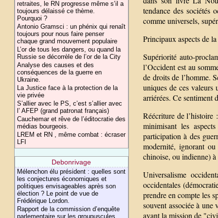
dans son livre La Nouve
retraites, le RN progresse même s’il a
tendance des sociétés oc
toujours délaissé ce thème.
Pourquoi ?
comme universels, supéri
Antonio Gramsci : un phénix qui renaît
toujours pour nous faire penser
Principaux aspects de l
chaque grand mouvement populaire
L’or de tous les dangers, ou quand la
Supériorité auto-procla
Russie se décorrèle de l’or de la City
Analyse des causes et des
l’Occident est au sommet
conséquences de la guerre en
de droits de l’homme. S
Ukraine.
uniques de ces valeurs u
La Justice face à la protection de la
vie privée
arriérées. Ce sentiment d
S’allier avec le PS, c’est s’allier avec
l’ AFEP (grand patronat français)
Réécriture de l’histoire
Cauchemar et rêve de l’éditocratie des
minimisant les aspects
médias bourgeois.
LREM et RN , même combat : écraser
participation à des guer
LFI
modernité, ignorant ou 
chinoise, ou indienne) 
Debonrivage
Mélenchon élu président : quelles sont
Universalisme occident
les conjectures économiques et
occidentales (démocratie
politiques envisageables après son
élection ? Le point de vue de
prendre en compte les spé
Frédérique Lordon.
souvent associée à une v
Rapport de la commission d’enquête
ayant la mission de "civil
parlementaire sur les groupuscules