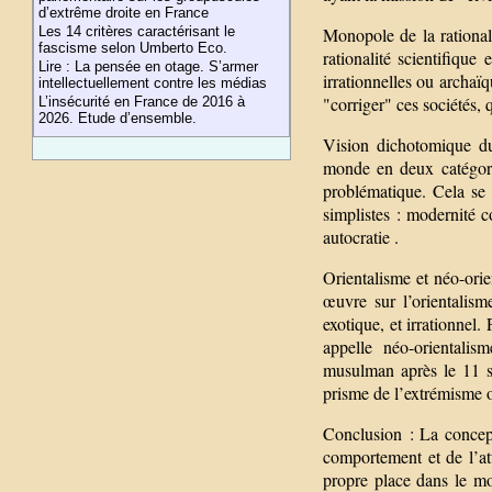
d’extrême droite en France
Les 14 critères caractérisant le
Monopole de la rational
fascisme selon Umberto Eco.
rationalité scientifique
Lire : La pensée en otage. S’armer
irrationnelles ou archaïq
intellectuellement contre les médias
"corriger" ces sociétés, 
L’insécurité en France de 2016 à
2026. Etude d’ensemble.
Vision dichotomique du
monde en deux catégori
problématique. Cela se 
simplistes : modernité co
autocratie .
Orientalisme et néo-ori
œuvre sur l’orientalis
exotique, et irrationne
appelle néo-orientali
musulman après le 11 s
prisme de l’extrémisme ou
Conclusion : La concep
comportement et de l’att
propre place dans le mo