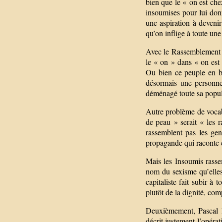
bien que le « on est ch
insoumises pour lui donn
une aspiration à devenir
qu’on inflige à toute une
Avec le Rassemblement na
le « on » dans « on est
Ou bien ce peuple en b
désormais une personne 
déménagé toute sa popula
Autre problème de vocab
de peau » serait « les r
rassemblent pas les ge
propagande qui raconte c
Mais les Insoumis rasse
nom du sexisme qu’elles
capitaliste fait subir à
plutôt de la dignité, co
Deuxièmement, Pascal B
décrit justement l’opérat