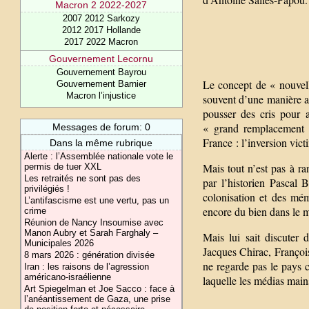
Macron 2 2022-2027
2007 2012 Sarkozy
2012 2017 Hollande
2017 2022 Macron
Gouvernement Lecornu
Gouvernement Bayrou
Le concept de « nouvel
Gouvernement Barnier
Macron l’injustice
souvent d’une manière as
pousser des cris pour a
« grand remplacement »
Messages de forum: 0
France : l’inversion vict
Dans la même rubrique
Alerte : l’Assemblée nationale vote le
Mais tout n’est pas à r
permis de tuer XXL
Les retraités ne sont pas des
par l’historien Pascal
privilégiés !
colonisation et des mé
L’antifascisme est une vertu, pas un
encore du bien dans le 
crime
Réunion de Nancy Insoumise avec
Manon Aubry et Sarah Farghaly –
Mais lui sait discuter 
Municipales 2026
Jacques Chirac, François
8 mars 2026 : génération divisée
ne regarde pas le pays 
Iran : les raisons de l’agression
américano-israélienne
laquelle les médias mains
Art Spiegelman et Joe Sacco : face à
l’anéantissement de Gaza, une prise