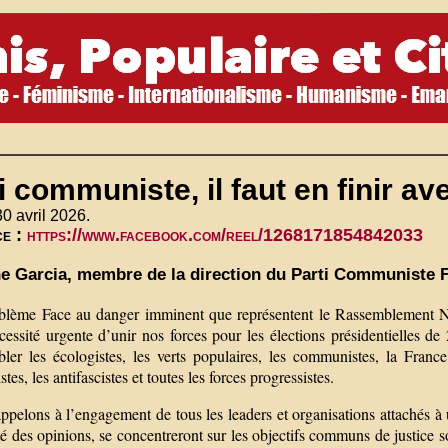
 communiste, il faut en finir av
30 avril 2026.
ce :
https://www.facebook.com/reel/1268171854842033
e Garcia, membre de la direction du Parti Communiste 
blème Face au danger imminent que représentent le Rassemblement Nat
essité urgente d’unir nos forces pour les élections présidentielles de
bler les écologistes, les verts populaires, les communistes, la Fran
stes, les antifascistes et toutes les forces progressistes.
pelons à l’engagement de tous les leaders et organisations attachés à un
té des opinions, se concentreront sur les objectifs communs de justice s