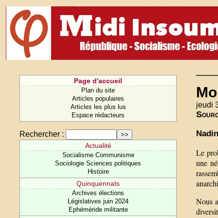
Page d'accueil
Moi
Plan du site
Articles populaires
jeudi 
Articles les plus lus
Sour
Espace rédacteurs
Nadin
Rechercher :
Actualité
Le pro
Socialisme Communisme
une néc
Sociologie Sciences politiques
rassem
Histoire
anarchi
Quinquennats
Archives élections
Nous ap
Législatives juin 2024
Ephéméride militante
diversi