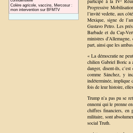
confidentielle
participé à la IVᵉ Réu
Colère agricole, vaccins, Mercosur :
Progressive Mobilisation
mon intervention sur BFMTV
l’invité vedette, aux cô
Mexique, signe de l’am
Gustavo Petro. Les prés
Barbade et du Cap-Vert
ministres d’Allemagne,
part, ainsi que les amba
« La démocratie ne peut 
chilien Gabriel Boric a a
danger, disent-ils, c’
comme Sánchez, y incl
indéterminée, implique d
fois de leur histoire, el
Trump n’a pas pu se rete
ennemi qui le prenne en 
chiffres financiers, e
militaire, sont absolumen
social Truth.