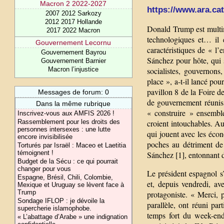
Macron 2 2022-2027
https://www.ara.cat/
2007 2012 Sarkozy
2012 2017 Hollande
Donald Trump est multimi
2017 2022 Macron
technologiques et… il 
Gouvernement Lecornu
caractéristiques de « l
Gouvernement Bayrou
Sánchez pour hôte, qui 
Gouvernement Barnier
Macron l’injustice
socialistes, gouvernons
place », a-t-il lancé po
pavillon 8 de la Foire d
Messages de forum: 0
de gouvernement réunis à
Dans la même rubrique
« construire » ensembl
Inscrivez-vous aux AMFIS 2026 !
Rassemblement pour les droits des
croient intouchables. Aux
personnes intersexes : une lutte
qui jouent avec les écon
encore invisibilisée
poches au détriment de 
Torturés par Israël : Maceo et Laetitia
témoignent !
Sánchez [1], entonnant de
Budget de la Sécu : ce qui pourrait
changer pour vous
Le président espagnol s’
Espagne, Brésil, Chili, Colombie,
et, depuis vendredi, av
Mexique et Uruguay se lèvent face à
Trump
protagoniste. « Merci, p
Sondage IFLOP : je dévoile la
parallèle, ont réuni par
supercherie islamophobe.
temps fort du week-end
« L’abattage d’Arabe » une indignation