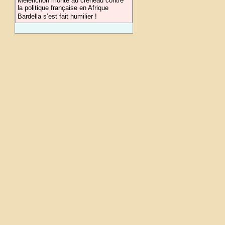
Mélenchon monte au créneau contre
la politique française en Afrique
Bardella s’est fait humilier !