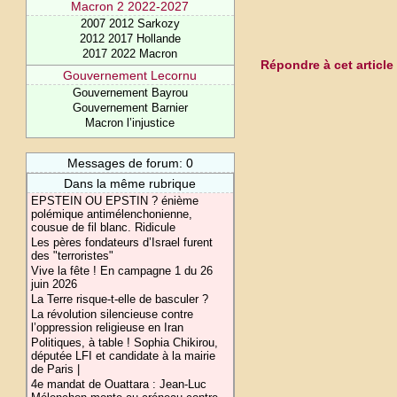
Macron 2 2022-2027
2007 2012 Sarkozy
2012 2017 Hollande
2017 2022 Macron
Répondre à cet article
Gouvernement Lecornu
Gouvernement Bayrou
Gouvernement Barnier
Macron l’injustice
Messages de forum: 0
Dans la même rubrique
EPSTEIN OU EPSTIN ? énième
polémique antimélenchonienne,
cousue de fil blanc. Ridicule
Les pères fondateurs d’Israel furent
des "terroristes"
Vive la fête ! En campagne 1 du 26
juin 2026
La Terre risque-t-elle de basculer ?
La révolution silencieuse contre
l’oppression religieuse en Iran
Politiques, à table ! Sophia Chikirou,
députée LFI et candidate à la mairie
de Paris |
4e mandat de Ouattara : Jean-Luc