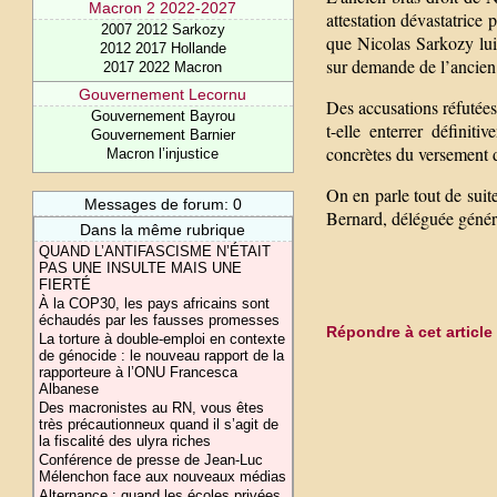
Macron 2 2022-2027
attestation dévastatrice 
2007 2012 Sarkozy
que Nicolas Sarkozy lu
2012 2017 Hollande
sur demande de l’ancien
2017 2022 Macron
Gouvernement Lecornu
Des accusations réfutées
Gouvernement Bayrou
t-elle enterrer défini
Gouvernement Barnier
concrètes du versement 
Macron l’injustice
On en parle tout de suit
Messages de forum: 0
Bernard, déléguée général
Dans la même rubrique
QUAND L’ANTIFASCISME N’ÉTAIT
PAS UNE INSULTE MAIS UNE
FIERTÉ
À la COP30, les pays africains sont
échaudés par les fausses promesses
Répondre à cet article
La torture à double-emploi en contexte
de génocide : le nouveau rapport de la
rapporteure à l’ONU Francesca
Albanese
Des macronistes au RN, vous êtes
très précautionneux quand il s’agit de
la fiscalité des ulyra riches
Conférence de presse de Jean-Luc
Mélenchon face aux nouveaux médias
Alternance : quand les écoles privées