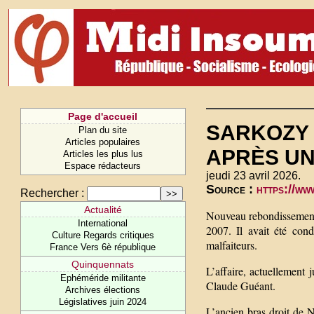
Page d'accueil
SARKOZY 
Plan du site
Articles populaires
APRÈS UN
Articles les plus lus
Espace rédacteurs
jeudi 23 avril 2026.
Source :
https://w
Rechercher :
Actualité
Nouveau rebondissement 
International
2007. Il avait été con
Culture Regards critiques
malfaiteurs.
France Vers 6è république
Quinquennats
L’affaire, actuellement 
Ephéméride militante
Claude Guéant.
Archives élections
Législatives juin 2024
L’ancien bras droit de N