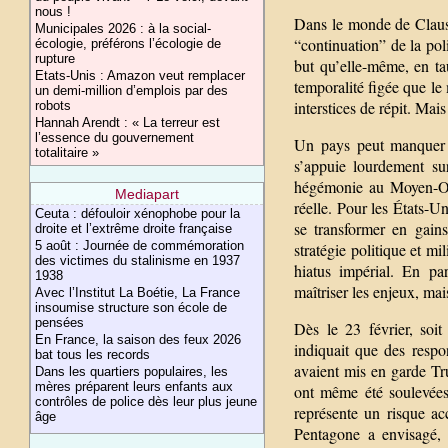
nous !
Dans le monde de Clausew
Municipales 2026 : à la social-
“continuation” de la pol
écologie, préférons l’écologie de
rupture
but qu’elle-même, en tau
Etats-Unis : Amazon veut remplacer
temporalité figée que le
un demi-million d’emplois par des
interstices de répit. Mais
robots
Hannah Arendt : « La terreur est
l’essence du gouvernement
Un pays peut manquer de
totalitaire »
s’appuie lourdement su
hégémonie au Moyen-Ori
Mediapart
réelle. Pour les États-U
Ceuta : défouloir xénophobe pour la
se transformer en gain
droite et l’extrême droite française
5 août : Journée de commémoration
stratégie politique et mi
des victimes du stalinisme en 1937
hiatus impérial. En pa
1938
maîtriser les enjeux, mai
Avec l’Institut La Boétie, La France
insoumise structure son école de
pensées
Dès le 23 février, soi
En France, la saison des feux 2026
indiquait que des respo
bat tous les records
avaient mis en garde Tr
Dans les quartiers populaires, les
mères préparent leurs enfants aux
ont même été soulevées 
contrôles de police dès leur plus jeune
représente un risque ac
âge
Pentagone a envisagé, 