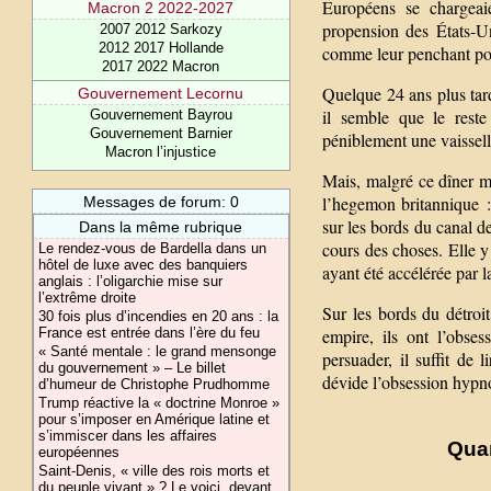
Européens se chargeaie
Macron 2 2022-2027
propension des États-Un
2007 2012 Sarkozy
2012 2017 Hollande
comme leur penchant pour 
2017 2022 Macron
Quelque 24 ans plus tard
Gouvernement Lecornu
il semble que le reste
Gouvernement Bayrou
Gouvernement Barnier
péniblement une vaisselle
Macron l’injustice
Mais, malgré ce dîner m
l’hegemon britannique :
Messages de forum: 0
sur les bords du canal d
Dans la même rubrique
cours des choses. Elle y 
Le rendez-vous de Bardella dans un
hôtel de luxe avec des banquiers
ayant été accélérée par 
anglais : l’oligarchie mise sur
l’extrême droite
Sur les bords du détroi
30 fois plus d’incendies en 20 ans : la
France est entrée dans l’ère du feu
empire, ils ont l’obses
« Santé mentale : le grand mensonge
persuader, il suffit de 
du gouvernement » – Le billet
dévide l’obsession hypno
d’humeur de Christophe Prudhomme
Trump réactive la « doctrine Monroe »
pour s’imposer en Amérique latine et
s’immiscer dans les affaires
Qua
européennes
Saint-Denis, « ville des rois morts et
du peuple vivant » ? Le voici, devant