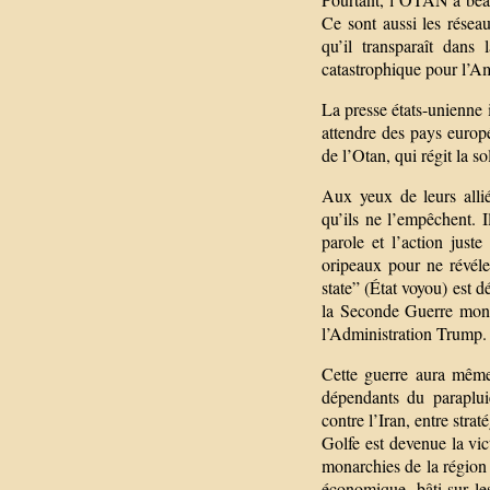
Ce sont aussi les réseau
qu’il transparaît dans
catastrophique pour l’A
La presse états-unienne 
attendre des pays europé
de l’Otan, qui régit la sol
Aux yeux de leurs alli
qu’ils ne l’empêchent. I
parole et l’action jus
oripeaux pour ne révéle
state” (État voyou) est d
la Seconde Guerre mondi
l’Administration Trump.
Cette guerre aura même
dépendants du paraplui
contre l’Iran, entre stra
Golfe est devenue la vic
monarchies de la région 
économique, bâti sur le