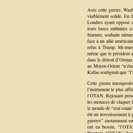
Avec cette guerre, Washi
visiblement solide. En 
Londres ayant opposé un
leurs bases militaires 
Starmer, souhaite même 
face à un allié américai
refus à Trump. Mi-mars,
même que le président am
dans le détroit d’Ormuz.
au Moyen-Orient “n’étai
Kallas soulignait que “l
Cette guerre intempestiv
l’instrument le plus affû
l’OTAN. Rejouant presq
les menaces de claquer 
le monde de “real estat
été un investissement à 
guerres” (notamment en
ont eu besoin, “l’OTA
Pourtant, l’OTAN a beau