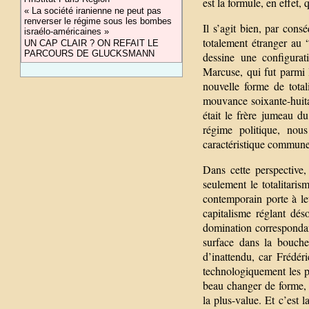
est la formule, en effet
« La société iranienne ne peut pas
renverser le régime sous les bombes
Il s’agit bien, par cons
israélo-américaines »
totalement étranger au 
UN CAP CLAIR ? ON REFAIT LE
PARCOURS DE GLUCKSMANN
dessine une configurati
Marcuse, qui fut parmi
nouvelle forme de total
mouvance soixante-huitar
était le frère jumeau d
régime politique, nou
caractéristique commune 
Dans cette perspective,
seulement le totalitaris
contemporain porte à le
capitalisme réglant dés
domination correspondant
surface dans la bouch
d’inattendu, car Frédér
technologiquement les pl
beau changer de forme, i
la plus-value. Et c’est