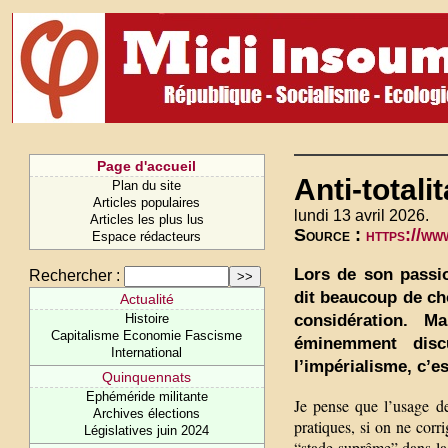
Page d'accueil
Anti-totali
Plan du site
Articles populaires
lundi 13 avril 2026.
Articles les plus lus
Source :
https://ww
Espace rédacteurs
Lors de son passi
Rechercher :
dit beaucoup de ch
Actualité
considération. M
Histoire
Capitalisme Economie Fascisme
éminemment disc
International
l’impérialisme, c’es
Quinquennats
Ephéméride militante
Je pense que l’usage d
Archives élections
pratiques, si on ne corr
Législatives juin 2024
“stade suprême” dans la 