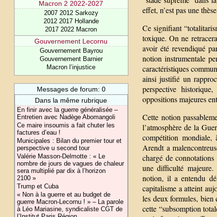
Macron 2 2022-2027
effet, n’est pas une thè
2007 2012 Sarkozy
2012 2017 Hollande
Ce signifiant “totalitari
2017 2022 Macron
toxique. On ne retracer
Gouvernement Lecornu
avoir été revendiqué par
Gouvernement Bayrou
notion instrumentale per
Gouvernement Barnier
caractéristiques commune
Macron l’injustice
ainsi justifié un rappro
perspective historique,
Messages de forum: 0
oppositions majeures ent
Dans la même rubrique
En finir avec la guerre généralisée –
Cette notion passableme
Entretien avec Nadège Abomangoli
Ce maire insoumis a fait chuter les
l’atmosphère de la Guer
factures d’eau !
compétition mondiale, à
Municipales : Bilan du premier tour et
Arendt a malencontreuse
perspective u second tour
chargé de connotations a
Valérie Masson-Delmotte : « Le
nombre de jours de vagues de chaleur
une difficulté majeure
sera multiplié par dix à l’horizon
notion, il a entendu d
2100 »
Trump et Cuba
capitalisme a atteint auj
« Non à la guerre et au budget de
les deux formules, bien 
guerre Macron-Lecornu ! » – La parole
cette “subsomption totale
à Léo Mariasine, syndicaliste CGT de
l’Institut Paris Région