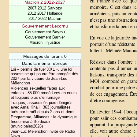
en France avec ce que 
Macron 2 2022-2027
mémoire. C’est dans les
2007 2012 Sarkozy
arméniens, puis au cont
2012 2017 Hollande
2017 2022 Macron
n’est pas une abstraction
et transforme la peur en
Gouvernement Lecornu
Gouvernement Bayrou
En vue de la journée int
Gouvernement Barnier
Macron l’injustice
portrait d’une résistan
luttent : Mélinée Manou
Messages de forum: 0
Résister dans l’ombre 
Dans la même rubrique
contente pas d’aimer un
Loi « permis de tuer XXL », une loi
liaisons, transporte des
assassine qui pourra être abrogée dès
2027 par la victoire de Jean-Luc
MOI, composé en grande 
Mélenchon
combat pour une patrie 
Violences sexuelles faites aux
enfants : 85 000 procédures en cours
de cet engagement. Être 
et toujours plus d’enfumage
d’être courageuse.
Traqués, assassinés puis dénigrés :
avec Amal Khalil, 363 journalistes
En février 1944, l’occu
tués par Israël depuis 2 ans et demi
Programme, Alliances : la dynamique
pour salir ces combatt
Insoumise à Bordeaux
apparaît. La propagande 
(municipales2026)
elle, voit autre chose :
Jean-Luc Mélenchon invité de Radio
Nova