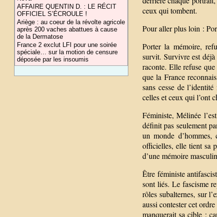
derrière chaque portrait,
AFFAIRE QUENTIN D. : LE RÉCIT
ceux qui tombent.
OFFICIEL S’ÉCROULE !
Ariège : au coeur de la révolte agricole
Pour aller plus loin : Po
après 200 vaches abattues à cause
de la Dermatose
France 2 exclut LFI pour une soirée
Porter la mémoire, ref
spéciale… sur la motion de censure
survit. Survivre est déjà
déposée par les insoumis
raconte. Elle refuse que
que la France reconnais
sans cesse de l’identit
celles et ceux qui l’ont 
Féministe, Mélinée l’es
définit pas seulement pa
un monde d’hommes, cel
officielles, elle tient sa
d’une mémoire masculine 
Être féministe antifasci
sont liés. Le fascisme r
rôles subalternes, sur l’
aussi contester cet ordre
manquerait sa cible : car