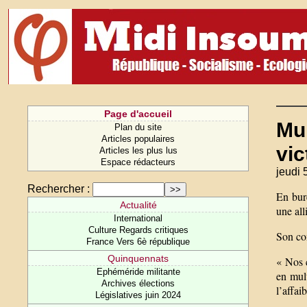
Page d'accueil
Mun
Plan du site
Articles populaires
vic
Articles les plus lus
Espace rédacteurs
jeudi 
Rechercher :
En bure
Actualité
une all
International
Culture Regards critiques
Son co
France Vers 6è république
Quinquennats
« Nos 
Ephéméride militante
en mult
Archives élections
l’affai
Législatives juin 2024