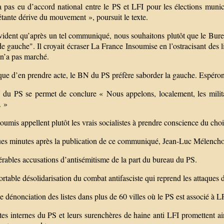
a pas eu d’accord national entre le PS et LFI pour les élections munic
étante dérive du mouvement », poursuit le texte.
évident qu’après un tel communiqué, nous souhaitons plutôt que le Bure
de gauche". Il croyait écraser La France Insoumise en l’ostracisant des 
 n’a pas marché.
que d’en prendre acte, le BN du PS préfère saborder la gauche. Espérons q
du PS se permet de conclure « Nous appelons, localement, les militan
. »
oumis appellent plutôt les vrais socialistes à prendre conscience du choi
es minutes après la publication de ce communiqué, Jean-Luc Mélenchon
érables accusations d’antisémitisme de la part du bureau du PS.
rtable désolidarisation du combat antifasciste qui reprend les attaques d
 dénonciation des listes dans plus de 60 villes où le PS est associé à L
tes internes du PS et leurs surenchères de haine anti LFI promettent ain