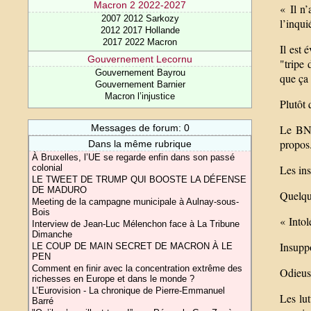
Macron 2 2022-2027
« Il n’
2007 2012 Sarkozy
l’inqui
2012 2017 Hollande
2017 2022 Macron
Il est 
Gouvernement Lecornu
"tripe 
Gouvernement Bayrou
que ça
Gouvernement Barnier
Macron l’injustice
Plutôt 
Messages de forum: 0
Le BN 
propos
Dans la même rubrique
À Bruxelles, l’UE se regarde enfin dans son passé
colonial
Les ins
LE TWEET DE TRUMP QUI BOOSTE LA DÉFENSE
DE MADURO
Quelqu
Meeting de la campagne municipale à Aulnay-sous-
Bois
« Intol
Interview de Jean-Luc Mélenchon face à La Tribune
Dimanche
Insuppo
LE COUP DE MAIN SECRET DE MACRON À LE
PEN
Comment en finir avec la concentration extrême des
Odieuse
richesses en Europe et dans le monde ?
L’Eurovision - La chronique de Pierre-Emmanuel
Les lut
Barré