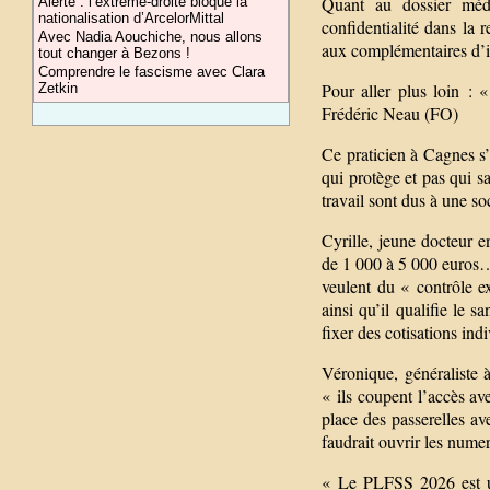
Quant au dossier médic
Alerte : l’extrême-droite bloque la
nationalisation d’ArcelorMittal
confidentialité dans la 
Avec Nadia Aouchiche, nous allons
aux complémentaires d’ind
tout changer à Bezons !
Comprendre le fascisme avec Clara
Pour aller plus loin : 
Zetkin
Frédéric Neau (FO)
Ce praticien à Cagnes s
qui protège et pas qui sa
travail sont dus à une soc
Cyrille, jeune docteur e
de 1 000 à 5 000 euros… 
veulent du « contrôle e
ainsi qu’il qualifie le 
fixer des cotisations in
Véronique, généraliste à
« ils coupent l’accès av
place des passerelles av
faudrait ouvrir les nume
« Le PLFSS 2026 est un