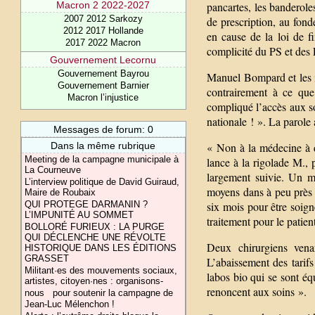
pancartes, les banderole
Macron 2 2022-2027
2007 2012 Sarkozy
de prescription, au fond
2012 2017 Hollande
en cause de la loi de 
2017 2022 Macron
complicité du PS et des 
Gouvernement Lecornu
Gouvernement Bayrou
Manuel Bompard et les in
Gouvernement Barnier
contrairement à ce que
Macron l’injustice
compliqué l’accès aux so
nationale ! ». La parole
Messages de forum: 0
« Non à la médecine à d
Dans la même rubrique
Meeting de la campagne municipale à
lance à la rigolade M., 
La Courneuve
largement suivie. Un m
L’interview politique de David Guiraud,
moyens dans à peu près t
Maire de Roubaix
six mois pour être soign
QUI PROTEGE DARMANIN ?
L’IMPUNITÉ AU SOMMET
traitement pour le patien
BOLLORÉ FURIEUX : LA PURGE
QUI DÉCLENCHE UNE RÉVOLTE
Deux chirurgiens ven
HISTORIQUE DANS LES ÉDITIONS
GRASSET
L’abaissement des tarif
Militant·es des mouvements sociaux,
labos bio qui se sont éq
artistes, citoyen·nes : organisons-
renoncent aux soins ».
nous pour soutenir la campagne de
Jean-Luc Mélenchon !