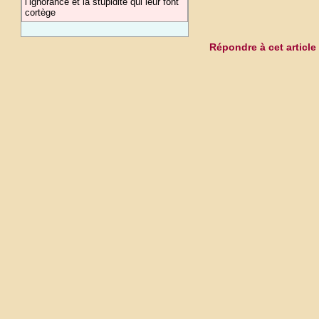
l’ignorance et la stupidité qui leur font
cortège
Répondre à cet article