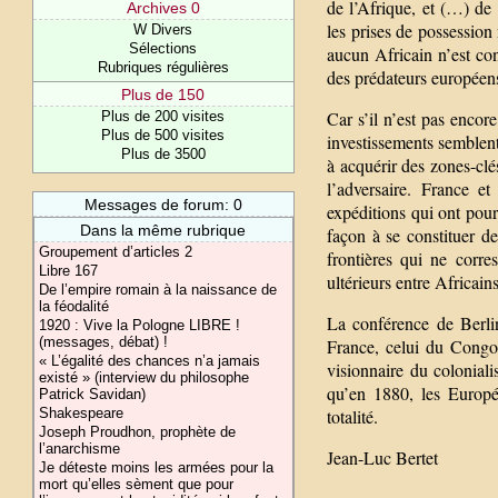
de l’Afrique, et (…) de 
Archives 0
les prises de possessio
W Divers
Sélections
aucun Africain n’est conv
Rubriques régulières
des prédateurs européen
Plus de 150
Car s’il n’est pas encor
Plus de 200 visites
Plus de 500 visites
investissements semblent
Plus de 3500
à acquérir des zones-c
l’adversaire. France e
Messages de forum: 0
expéditions qui ont pour
Dans la même rubrique
façon à se constituer d
Groupement d’articles 2
frontières qui ne corre
Libre 167
ultérieurs entre Africai
De l’empire romain à la naissance de
la féodalité
La conférence de Berlin
1920 : Vive la Pologne LIBRE !
(messages, débat) !
France, celui du Congo 
« L’égalité des chances n’a jamais
visionnaire du colonial
existé » (interview du philosophe
qu’en 1880, les Europé
Patrick Savidan)
Shakespeare
totalité.
Joseph Proudhon, prophète de
l’anarchisme
Jean-Luc Bertet
Je déteste moins les armées pour la
mort qu’elles sèment que pour