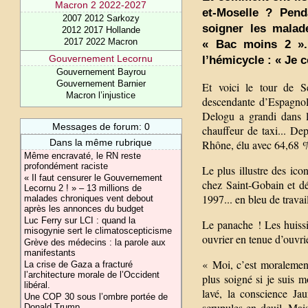
Macron 2 2022-2027
et-Moselle ? Pend
2007 2012 Sarkozy
soigner les malad
2012 2017 Hollande
2017 2022 Macron
« Bac moins 2 ». 
Gouvernement Lecornu
l’hémicycle : « Je
Gouvernement Bayrou
Gouvernement Barnier
Et voici le tour de S
Macron l’injustice
descendante d’Espagnols
Delogu a grandi dans le
Messages de forum: 0
chauffeur de taxi... De
Dans la même rubrique
Rhône, élu avec 64,68 %
Même encravaté, le RN reste
profondément raciste
Le plus illustre des ico
« Il faut censurer le Gouvernement
chez Saint-Gobain et dé
Lecornu 2 ! » – 13 millions de
1997... en bleu de travai
malades chroniques vent debout
après les annonces du budget
Luc Ferry sur LCI : quand la
Le panache ! Les huissi
misogynie sert le climatoscepticisme
ouvrier en tenue d’ouvri
Grève des médecins : la parole aux
manifestants
« Moi, c’est moralement
La crise de Gaza a fracturé
l’architecture morale de l’Occident
plus soigné si je suis m
libéral.
lavé, la conscience J
Une COP 30 sous l’ombre portée de
scrupules en deuil. Mai
Donald Trump