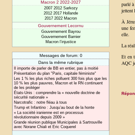
Macron 2 2022-2027
parlé à
2007 2012 Sarkozy
jettent
2012 2017 Hollande
2017 2022 Macron
À Jéru
Gouvernement Lecornu
une fe
Gouvernement Bayrou
elle.
Gouvernement Barnier
Macron l’injustice
La réal
Messages de forum: 0
Et en t
AQC je
Dans la même rubrique
Il importe de parler de BB en entier, pas à moitié
Présentation du plan "Paris, capitale féministe"
Les 1 % les plus riches polluent 300 fois plus que les
10 % les plus pauvres, Macron et le RN continuent
de les protéger
États-Unis : comprendre la « nouvelle doctrine de
Répond
sécurité nationale »
Narcotrafic : notre fléau à tous
Trump et Infantino : Jusqu’au bout de la honte
« La société iranienne est en processus
révolutionnaire depuis 2009 »
Grande réunion publique Municipales à Sartrouville
avec Norane Chiali et Eric Coquerel