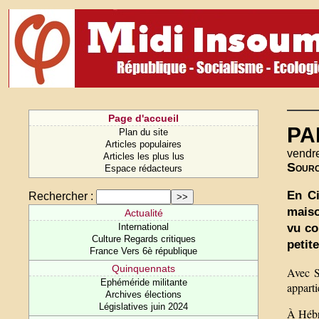
Page d'accueil
PA
Plan du site
Articles populaires
vendre
Articles les plus lus
Sour
Espace rédacteurs
En Ci
Rechercher :
maiso
Actualité
vu co
International
Culture Regards critiques
petite
France Vers 6è république
Quinquennats
Avec S
Ephéméride militante
apparti
Archives élections
Législatives juin 2024
À Hébro