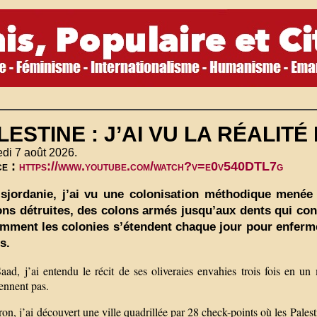
LESTINE : J’AI VU LA RÉALITÉ
di 7 août 2026.
ce :
https://www.youtube.com/watch?v=e0v540DTL7g
sjordanie, j’ai vu une colonisation méthodique menée p
ns détruites, des colons armés jusqu’aux dents qui contrôl
mment les colonies s’étendent chaque jour pour enferme
s.
aad, j’ai entendu le récit de ses oliveraies envahies trois fois en un
ennent pas.
n, j’ai découvert une ville quadrillée par 28 check-points où les Palest