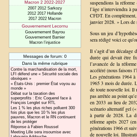
suspendions la réforme d
Macron 2 2022-2027
2007 2012 Sarkozy
l’âge n’interviendra à 
2012 2017 Hollande
CFDT. En complément, la 
2017 2022 Macron
janvier 2028. » Lors de 
Gouvernement Lecornu
Gouvernement Bayrou
Sous un jeu d’hypothès
Gouvernement Barnier
sera rédigé voici ce qu’
Macron l’injustice
Il s’agit d’un décalage 
Messages de forum: 0
durée qui devait être f
l’avancée de la réforme
Dans la même rubrique
Contre la marchandisation de la mort,
accéléré (nous faisons l
LFI défend une « Sécurité sociale des
Les générations 1964 à 
obsèques »
1965 3 mois de durée. L
« États-Unis : premier État voyou au
monde »
de toute nouvelle loi. Il
Débat sur la taxation des
pas arrêtée au point qu’el
superprofits : Eric Coquerel face à
en 2033 au lieu de 2032
François Lenglet sur RTL
Les 1 % les plus riches polluent 300
scénario alternatif gel 
fois plus que les 10 % les plus
à partir de 2028. La di
pauvres, Macron et le RN continuent
réforme après 2027 (en 
de les protéger
Réponse à Fabien Roussel
générations 1966 et suiva
Meeting Lille sera insoumise avec
de nouvelle loi. Illustra
Lahouaria Addouche