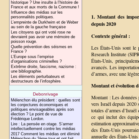
historique ? Une insulte à l’histoire de
France et aux morts de la Commune !
Influence des médias sur les
1. Montant des import
personnalités politiques.
L’empreinte de Durkheim et de Weber
depuis 2020
au sein de la gauche française
Les citoyens qui ont voté rose ne
Contexte général :
devraient pas avoir une mémoire de
poisson rouge.
Quelle prévention des séismes en
Les États-Unis sont le 
France ?
Research Institute (SIP
L’Europe sous l’emprise
États-Unis, principale
d’organisations criminelles ?
avancés. Les importatio
Extrême droite, fascisme, nazisme :
une bibliographie.
d’armes, avec une légère
Les éléments perturbateurs et
destructeurs de l’infosphère.
Montant et évolution d
Debonrivage
Montant : Les données p
Mélenchon élu président : quelles sont
vers Israël depuis 2020 
les conjectures économiques et
politiques envisageables après son
totales d’armes d’Israël 
élection ? Le point de vue de
ce qui inclut des équi
Frédérique Lordon.
estimation approximativ
Lire : La pensée en otage. S’armer
intellectuellement contre les médias
des États-Unis pourraien
2017 Comment les médias ont éliminé
annuelle des États-Unis 
Mélenchon du 2ème tour et ont fait