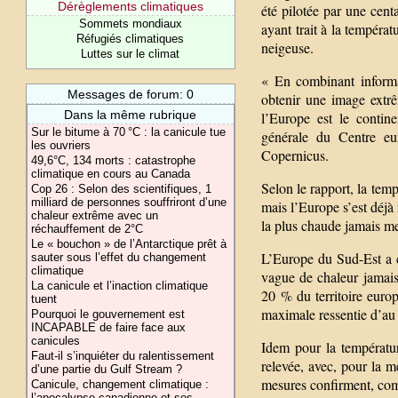
Dérèglements climatiques
été pilotée par une cen
Sommets mondiaux
ayant trait à la températ
Réfugiés climatiques
neigeuse.
Luttes sur le climat
« En combinant informat
Messages de forum: 0
obtenir une image extrê
Dans la même rubrique
l’Europe est le contin
Sur le bitume à 70 °C : la canicule tue
générale du Centre eu
les ouvriers
Copernicus.
49,6°C, 134 morts : catastrophe
climatique en cours au Canada
Selon le rapport, la tem
Cop 26 : Selon des scientifiques, 1
milliard de personnes souffriront d’une
mais l’Europe s’est déjà
chaleur extrême avec un
la plus chaude jamais me
réchauffement de 2°C
Le « bouchon » de l’Antarctique prêt à
L’Europe du Sud-Est a co
sauter sous l’effet du changement
climatique
vague de chaleur jamais 
La canicule et l’inaction climatique
20 % du territoire europ
tuent
maximale ressentie d’au 
Pourquoi le gouvernement est
INCAPABLE de faire face aux
canicules
Idem pour la températu
Faut-il s’inquiéter du ralentissement
relevée, avec, pour la 
d’une partie du Gulf Stream ?
mesures confirment, com
Canicule, changement climatique :
l’apocalypse canadienne et ses