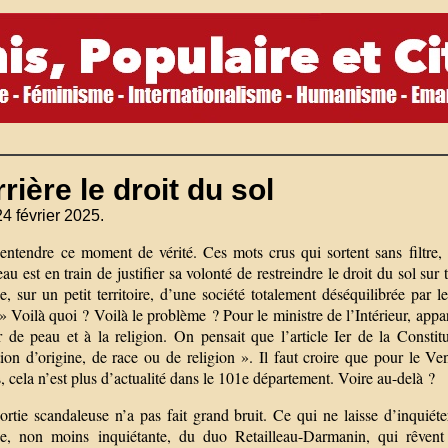
rière le droit du sol
24 février 2025.
t entendre ce moment de vérité. Ces mots crus qui sortent sans filtre,
eau est en train de justifier sa volonté de restreindre le droit du sol sur
, sur un petit territoire, d’une société totalement déséquilibrée par 
» Voilà quoi ? Voilà le problème ? Pour le ministre de l’Intérieur, app
 de peau et à la religion. On pensait que l’article Ier de la Constitu
ction d’origine, de race ou de religion ». Il faut croire que pour le
s, cela n’est plus d’actualité dans le 101e département. Voire au-delà ?
ortie scandaleuse n’a pas fait grand bruit. Ce qui ne laisse d’inquiéte
gie, non moins inquiétante, du duo Retailleau-Darmanin, qui rêvent