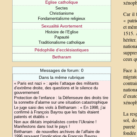
xénopho
Eglise catholique
Sectes
Car il 
Christianisme
Fondamentalisme religieux
« patri
Sexualité Avortement
et même
Histoire de l’Eglise
1515. À
Papauté
hériter
Traditionalisme catholique
nation
Pédophilie d’ecclésiastiques
suppres
Betharam
ceux qu
Face à
Messages de forum: 0
migrato
Dans la même rubrique
contrai
« Paris est nazi » : après l’attaque des militants
d’extrême droite, des questions et le silence du
nation
gouvernement
d’exuto
Protection de l’enfance : la Défenseure des droits tire
xénoph
la sonnette d’alarme sur une situation catastrophique
Le juge saisi des viols à Bétharram : « En 1998, j’ai
confirmé à François Bayrou que les faits étaient
La resp
patents et établis »
sol, d
Non aux diktats impérialistes contre l’Ukraine !
pureté 
Manifestons dans tout le pays !
Bétharram : de nouvelles archives de l’affaire de
fondée 
1996 prouvent l’implication de François Bayrou