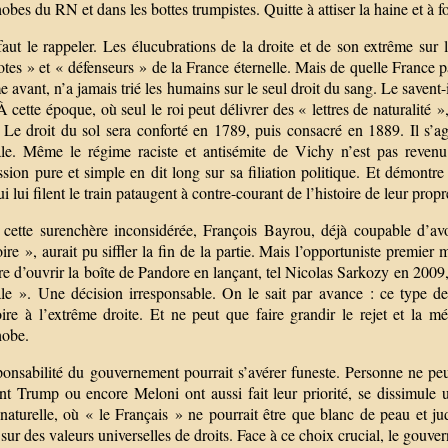
bes du RN et dans les bottes trumpistes. Quitte à attiser la haine et à f
faut le rappeler. Les élucubrations de la droite et de son extrême sur l
otes » et « défenseurs » de la France éternelle. Mais de quelle France p
 avant, n’a jamais trié les humains sur le seul droit du sang. Le savent-
 cette époque, où seul le roi peut délivrer des « lettres de naturalité 
. Le droit du sol sera conforté en 1789, puis consacré en 1889. Il s’ag
ale. Même le régime raciste et antisémite de Vichy n’est pas reven
sion pure et simple en dit long sur sa filiation politique. Et démontr
i lui filent le train pataugent à contre-courant de l’histoire de leur prop
 cette surenchère inconsidérée, François Bayrou, déjà coupable d’av
ire », aurait pu siffler la fin de la partie. Mais l’opportuniste premier
re d’ouvrir la boîte de Pandore en lançant, tel Nicolas Sarkozy en 2009, 
ale ». Une décision irresponsable. On le sait par avance : ce type de 
ire à l’extrême droite. Et ne peut que faire grandir le rejet et la mé
obe.
onsabilité du gouvernement pourrait s’avérer funeste. Personne ne peut
ont Trump ou encore Meloni ont aussi fait leur priorité, se dissimule 
naturelle, où « le Français » ne pourrait être que blanc de peau et ju
sur des valeurs universelles de droits. Face à ce choix crucial, le gouver