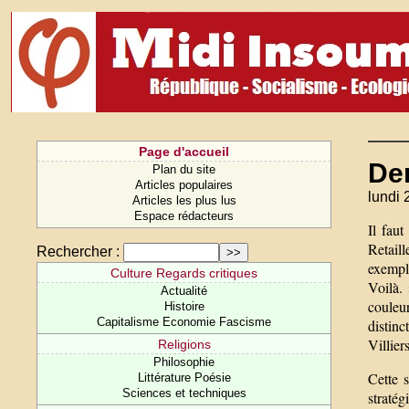
Page d'accueil
Der
Plan du site
Articles populaires
lundi 
Articles les plus lus
Espace rédacteurs
Il fau
Retaill
Rechercher :
exemple
Culture Regards critiques
Voilà. 
Actualité
couleur
Histoire
Capitalisme Economie Fascisme
distin
Villier
Religions
Philosophie
Cette s
Littérature Poésie
Sciences et techniques
straté