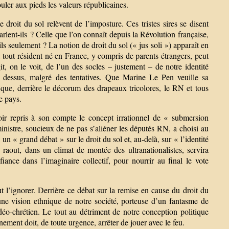
ouler aux pieds les valeurs républicaines.
e droit du sol relèvent de l’imposture. Ces tristes sires se disent
arlent-ils ? Celle que l’on connaît depuis la Révolution française,
ils seulement ? La notion de droit du sol (« jus soli ») apparaît en
», tout résident né en France, y compris de parents étrangers, peut
it, on le voit, de l’un des socles – justement – de notre identité
u dessus, malgré des tentatives. Que Marine Le Pen veuille sa
e que, derrière le décorum des drapeaux tricolores, le RN et tous
re pays.
oir repris à son compte le concept irrationnel de « submersion
 ministre, soucieux de ne pas s’aliéner les députés RN, a choisi au
un « grand débat » sur le droit du sol et, au-delà, sur « l’identité
raout, dans un climat de montée des ultranationalistes, servira
fiance dans l’imaginaire collectif, pour nourrir au final le vote
 l’ignorer. Derrière ce débat sur la remise en cause du droit du
une vision ethnique de notre société, porteuse d’un fantasme de
déo-chrétien. Le tout au détriment de notre conception politique
nement doit, de toute urgence, arrêter de jouer avec le feu.