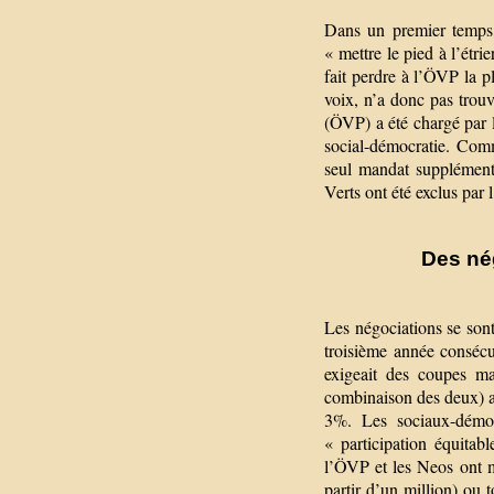
Dans un premier temps,
« mettre le pied à l’étri
fait perdre à l’ÖVP la p
voix, n’a donc pas trou
(ÖVP) a été chargé par l
social-démocratie. Com
seul mandat supplémenta
Verts ont été exclus par
Des nég
Les négociations se sont
troisième année consécut
exigeait des coupes m
combinaison des deux) af
3%. Les sociaux-démo
« participation équitab
l’ÖVP et les Neos ont ma
partir d’un million) ou 