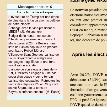
aucune gêne. Vikto
Messages de forum: 0
Le nouveau président du
Dans la même rubrique
élections nationales av
L’investiture de Trump est une étape
en tant que premier in
de plus dans la fascisation accélérée
considèrent apparemment
de notre planète
Échange avec le vice-président du
C’est en tant que minist
MEDEF (JL Mélenchon)
l’époque, Sebastian Kur
Budget de la honte : censurons
loi, une descente de pol
l’illégitime gouvernement Bayrou !
Municipales 2026 : à Béziers, une
liste de l’Union populaire se prépare
pour battre Robert Ménard
Après les électi
Villeneuve Saint Georges La liste de
Louis Boyard battue malgré une
campagne magnifique et une forte
mobilisation sociale
Evincée de son siège à Jérusalem-
Est, l’UNRWA s’engage à « ne pas
Avec 26,2%, l’ÖVP n’e
céder d’un pouce » sur le terrain
démocrates (21,3%), sous
La liste des coupables. Retrouvez les
une coalition avec le F
noms des députés PS et RN qui ont
sauvé Bayrou de la censure
formation d’un gouverne
Bayrou s’enfonce encore ! (M. Panot)
coalition gouvernemental
FPÖ, a posé l’exigence 
l’ÖVP que si ce dernier l