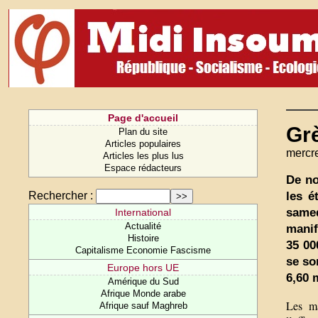
Page d'accueil
Gr
Plan du site
Articles populaires
mercre
Articles les plus lus
Espace rédacteurs
De no
les é
Rechercher :
same
International
Actualité
manif
Histoire
35 00
Capitalisme Economie Fascisme
se so
Europe hors UE
6,60 
Amérique du Sud
Afrique Monde arabe
Les ma
Afrique sauf Maghreb