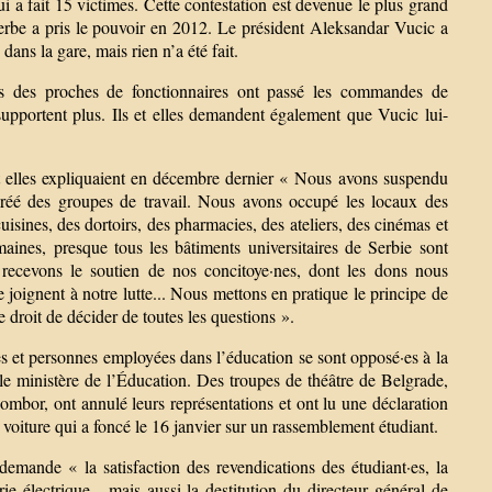
i a fait 15 victimes. Cette contestation est devenue le plus grand
 serbe a pris le pouvoir en 2012. Le président Aleksandar Vucic a
dans la gare, mais rien n’a été fait.
ls des proches de fonctionnaires ont passé les commandes de
supportent plus. Ils et elles demandent également que Vucic lui-
t elles expliquaient en décembre dernier « Nous avons suspendu
 créé des groupes de travail. Nous avons occupé les locaux des
uisines, des dortoirs, des pharmacies, des ateliers, des cinémas et
aines, presque tous les bâtiments universitaires de Serbie sont
 recevons le soutien de nos concitoye·nes, dont les dons nous
 joignent à notre lutte... Nous mettons en pratique le principe de
e droit de décider de toutes les questions ».
s et personnes employées dans l’éducation se sont opposé·es à la
 le ministère de l’Éducation. Des troupes de théâtre de Belgrade,
ombor, ont annulé leurs représentations et ont lu une déclaration
a voiture qui a foncé le 16 janvier sur un rassemblement étudiant.
emande « la satisfaction des revendications des étudiant·es, la
rie électrique - mais aussi la destitution du directeur général de