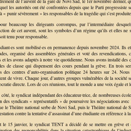
drement de l’auvent de la gare de Novi Sad, le 1er novembre dernier, qu
quel les autorités ont été confrontées depuis que le Parti progressiste
à « punir sévèrement » les responsables de la tragédie qui s’est produite 
our beaucoup les dirigeants corrompus, par l’intermédiaire desque
ction de cet auvent, sont les symboles d’un régime qu’ils et elles ne 
oit tenu pour responsable.
udiant·es sont mobilisé·es en permanence depuis novembre 2024. Ils e
udes, organisé des assemblées générales et voté des revendications,
s et les avons adaptés à notre vie quotidienne. Nous avons installé des c
lles de classe qui dispensent des cours pendant la grève. En trois sem
s des centres d’auto-organisation politique 24 heures sur 24. Nous
ent de vivre. Chaque jour, d’autres groupes vulnérables de la société se
cratie directe. Lors de ces réunions, tout le monde a une voix égale et l
côté, le syndicat indépendant des éducateur·trice, de nombreuses école
n des syndicats « représentatifs » de poursuivre les négociations avec
ue le Théâtre national serbe de Novi Sad, puis le Théâtre national de S
estation contre la tentative d’assassinat d’une étudiante en référence à l
ôt le 15 janvier, le syndicat TENT a décidé de se mettre en grève et d
nation des responsabilités dans la situation catastrophique de l’indust