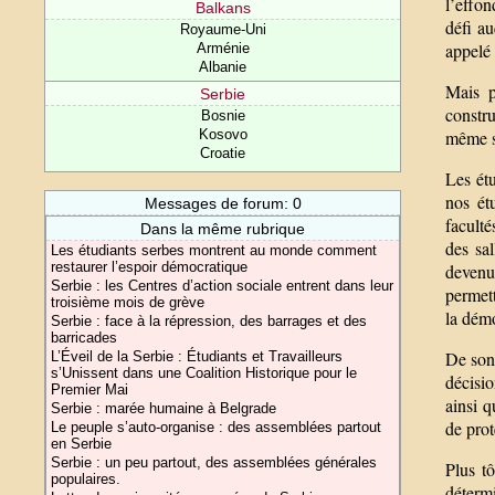
l’effon
Balkans
défi au
Royaume-Uni
appelé 
Arménie
Albanie
Mais p
Serbie
constru
Bosnie
même s
Kosovo
Croatie
Les ét
nos ét
Messages de forum: 0
faculté
Dans la même rubrique
des sa
Les étudiants serbes montrent au monde comment
restaurer l’espoir démocratique
devenu
Serbie : les Centres d’action sociale entrent dans leur
permett
troisième mois de grève
la démo
Serbie : face à la répression, des barrages et des
barricades
De son 
L’Éveil de la Serbie : Étudiants et Travailleurs
s’Unissent dans une Coalition Historique pour le
décisio
Premier Mai
ainsi q
Serbie : marée humaine à Belgrade
de prot
Le peuple s’auto-organise : des assemblées partout
en Serbie
Serbie : un peu partout, des assemblées générales
Plus t
populaires.
détermi