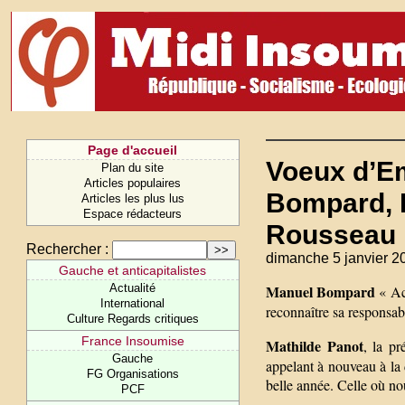
Page d'accueil
Voeux d’E
Plan du site
Articles populaires
Bompard, P
Articles les plus lus
Espace rédacteurs
Rousseau
Rechercher :
dimanche 5 janvier 2
Gauche et anticapitalistes
Actualité
Manuel Bompard
« Ac
International
reconnaître sa responsabil
Culture Regards critiques
France Insoumise
Mathilde Panot
, la pr
Gauche
appelant à nouveau à la
FG Organisations
belle année. Celle où nou
PCF