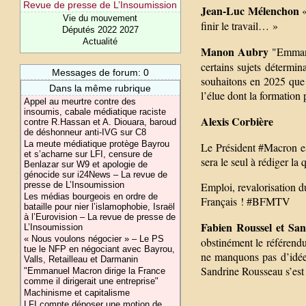
Revue de presse de L’Insoumission
Jean-Luc Mélenchon
«
Vie du mouvement
finir le travail… »
Députés 2022 2027
Actualité
Manon Aubry
"Emmanu
certains sujets détermina
Messages de forum: 0
souhaitons en 2025 que 
Dans la même rubrique
l’élue dont la formation 
Appel au meurtre contre des
insoumis, cabale médiatique raciste
Alexis Corbière
contre R.Hassan et A. Diouara, baroud
de déshonneur anti-IVG sur C8
La meute médiatique protège Bayrou
Le Président #Macron es
et s’acharne sur LFI, censure de
sera le seul à rédiger la 
Benlazar sur W9 et apologie de
génocide sur i24News – La revue de
presse de L’Insoumission
Emploi, revalorisation du
Les médias bourgeois en ordre de
Français ! #BFMTV
bataille pour nier l’islamophobie, Israël
à l’Eurovision – La revue de presse de
Fabien Roussel et Sa
L’Insoumission
« Nous voulons négocier » – Le PS
obstinément le référendu
tue le NFP en négociant avec Bayrou,
ne manquons pas d’idées
Valls, Retailleau et Darmanin
Sandrine Rousseau s’est 
"Emmanuel Macron dirige la France
comme il dirigerait une entreprise"
Machinisme et capitalisme
LFI compte déposer une motion de