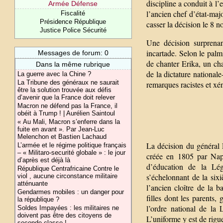
discipline a conduit à l’e
Armée Défense
l’ancien chef d’état-maj
Fiscalité
Présidence République
casser la décision le 8 n
Justice Police Sécurité
Une décision surprenan
incartade. Selon le palm
Messages de forum: 0
de chanter Erika, un ch
Dans la même rubrique
de la dictature nationale
La guerre avec la Chine ?
La Tribune des généraux ne saurait
remarques racistes et x
être la solution trouvée aux défis
d’avenir que la France doit relever
Macron ne défend pas la France, il
obéit à Trump ! | Aurélien Saintoul
« Au Mali, Macron s’enferre dans la
fuite en avant ». Par Jean-Luc
Melenchon et Bastien Lachaud
La décision du général 
L’armée et le régime politique français
– « Militaro-securité globale » : le jour
créée en 1805 par Nap
d’après est déjà là
d’éducation de la Lég
République Centrafricaine Contre le
s’échelonnant de la sixi
viol , aucune circonstance militaire
atténuante
l’ancien cloître de la 
Gendarmes mobiles : un danger pour
filles dont les parents,
la république ?
l’ordre national de la 
Soldes Impayées : les militaires ne
doivent pas être des citoyens de
L’uniforme y est de rigueu
seconde classe !