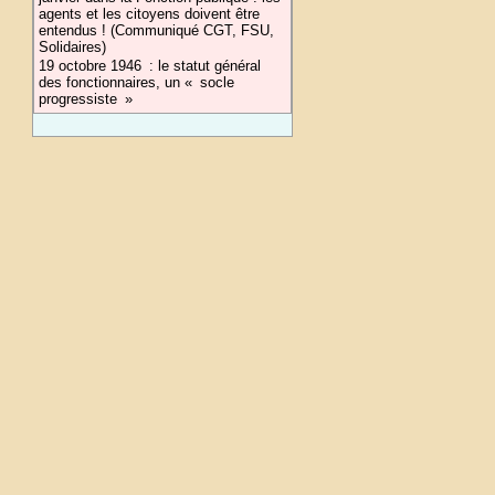
agents et les citoyens doivent être
entendus ! (Communiqué CGT, FSU,
Solidaires)
19 octobre 1946 : le statut général
des fonctionnaires, un « socle
progressiste »