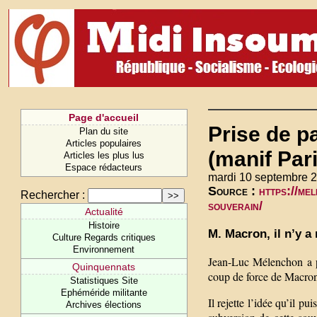
Page d'accueil
Prise de p
Plan du site
Articles populaires
(manif Par
Articles les plus lus
Espace rédacteurs
mardi 10 septembre 
Source :
https://me
Rechercher :
souverain/
Actualité
Histoire
M. Macron, il n’y a
Culture Regards critiques
Environnement
Jean-Luc Mélenchon a pr
Quinquennats
coup de force de Macro
Statistiques Site
Ephéméride militante
Il rejette l’idée qu’il p
Archives élections