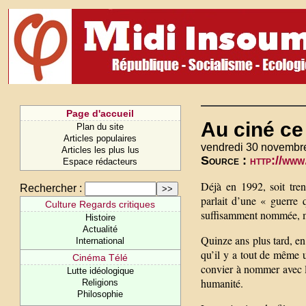
Page d'accueil
Au ciné ce
Plan du site
Articles populaires
vendredi 30 novembr
Articles les plus lus
Source :
http://www
Espace rédacteurs
Déjà en 1992, soit tren
Rechercher :
parlait d’une « guerre q
Culture Regards critiques
suffisamment nommée, mo
Histoire
Actualité
Quinze ans plus tard, en
International
qu’il y a tout de même u
Cinéma Télé
convier à nommer avec l
Lutte idéologique
humanité.
Religions
Philosophie