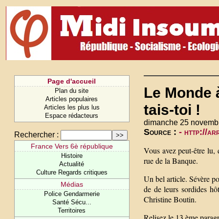
Page d'accueil
Le Monde à
Plan du site
Articles populaires
tais-toi !
Articles les plus lus
Espace rédacteurs
dimanche 25 novemb
Source :
- http://a
Rechercher :
France Vers 6è république
Vous avez peut-être lu,
Histoire
rue de la Banque.
Actualité
Culture Regards critiques
Un bel article. Sévère p
Médias
de de leurs sordides hô
Police Gendarmerie
Christine Boutin.
Santé Sécu...
Territoires
Relisez le 13 ème paragr