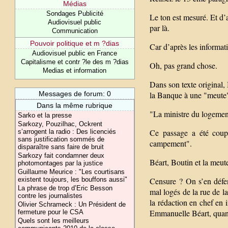
Médias
Sondages Publicité
Le ton est mesuré. Et d’
Audiovisuel public
par là.
Communication
Pouvoir politique et m ?dias
Car d’après les informat
Audiovisuel public en France
Capitalisme et contr ?le des m ?dias
Oh, pas grand chose.
Medias et information
Dans son texte original, 
Messages de forum: 0
la Banque à une "meute
Dans la même rubrique
"La ministre du logement
Sarko et la presse
Sarkozy, Pouzilhac, Ockrent
Ce passage a été coupé
s’arrogent la radio : Des licenciés
sans justification sommés de
campement".
disparaître sans faire de bruit
Sarkozy fait condamner deux
Béart, Boutin et la meut
photomontages par la justice
Guillaume Meurice : "Les courtisans
existent toujours, les bouffons aussi"
Censure ? On s’en défen
La phrase de trop d’Eric Besson
mal logés de la rue de l
contre les journalistes
la rédaction en chef en i
Olivier Schrameck : Un Président de
Emmanuelle Béart, quand 
fermeture pour le CSA
Quels sont les meilleurs