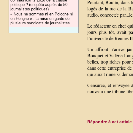
communicants 2010 de la classe
Pourtant, Boutin, dans l
politique ? (enquête auprès de 50
logés de la rue de la 
journalistes politiques)
audio, concoctée par...l
« Nous ne sommes ni en Pologne ni
en Hongrie » : la mise en garde de
plusieurs syndicats de journalistes
Le rédacteur en chef qui
jours plus tôt, avait 
l’université de Rennes II
Un affront n’arrive j
Bouquet et Valérie Lang 
belles, trop riches pour
dans cette entreprise d
qui aurait ruiné sa démon
Censurée, et renvoyée à
nouveau une tribune lib
Répondre à cet article