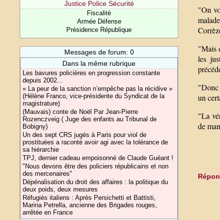
Justice Police Sécurité
"On voi
Fiscalité
malades
Armée Défense
Corrèz
Présidence République
"Mais d
Messages de forum: 0
les ju
Dans la même rubrique
précéde
Les bavures policières en progression constante
depuis 2002...
"Donc c
« La peur de la sanction n’empêche pas la récidive »
(Hélène Franco, vice-présidente du Syndicat de la
un cert
magistrature)
(Mauvais) conte de Noël Par Jean-Pierre
"La vér
Rozenczveig ( Juge des enfants au Tribunal de
de mand
Bobigny)
Un des sept CRS jugés à Paris pour viol de
prostituées a raconté avoir agi avec la tolérance de
sa hiérarchie
TPJ, dernier cadeau empoisonné de Claude Guéant !
"Nous devons être des policiers républicains et non
des mercenaires"
Répond
Dépénalisation du droit des affaires : la politique du
deux poids, deux mesures
Réfugiés italiens : Après Persichetti et Battisti,
Marina Petrella, ancienne des Brigades rouges,
arrêtée en France