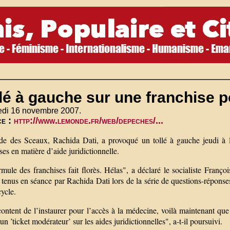
lé à gauche sur une franchise po
edi 16 novembre 2007.
ce :
http://www.lemonde.fr/web/depeches/...
de des Sceaux, Rachida Dati, a provoqué un tollé à gauche jeudi à l’
ses en matière d’aide juridictionnelle.
rmule des franchises fait florès. Hélas", a déclaré le socialiste Fran
tenus en séance par Rachida Dati lors de la série de questions-réponse
ycle.
ntent de l’instaurer pour l’accès à la médecine, voilà maintenant que 
 un ’ticket modérateur’ sur les aides juridictionnelles", a-t-il poursuivi.