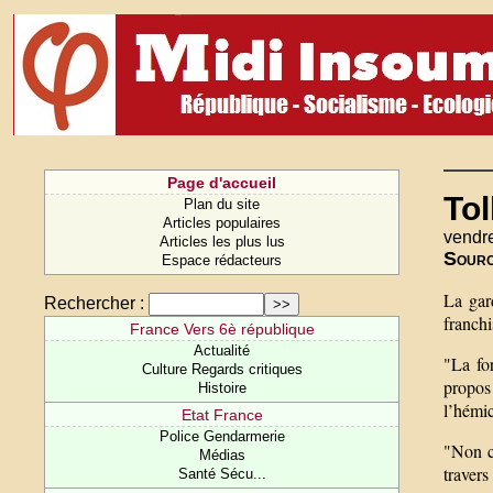
Page d'accueil
Tol
Plan du site
Articles populaires
vendr
Articles les plus lus
Sour
Espace rédacteurs
La gar
Rechercher :
franchi
France Vers 6è république
Actualité
"La fo
Culture Regards critiques
propos 
Histoire
l’hémic
Etat France
Police Gendarmerie
"Non co
Médias
travers
Santé Sécu...