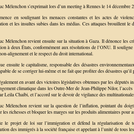
uc Mélenchon s’exprimait lors d’un meeting à Rennes le 14 décembre 
mence en soulignant les menaces constantes et les actes de violen
tion et les insultes subies dans les médias. Ces attaques brouillent le d
c Mélenchon revient ensuite sur la situation à Gaza. Il dénonce les cr
tion à deux États, conformément aux résolutions de l’ONU. Il souligne l
non-alignement et le respect du droit international.
tique ensuite le capitalisme, responsable des désastres environnement
apable de se corriger lui-même et ne fait que profiter des désastres qu’il
également en avant des victoires législatives obtenues par les députés 
gement climatique dans les Outre-Mer de Jean-Philippe Nilor, l’accès au
ar Leila Chaibi, et l’accord sur le devoir de vigilance des multinationa
c Mélenchon revient sur la question de l’inflation, pointant du doigt l
r les richesses et bloquer les marges sur les produits alimentaires pour 
tte le projet de loi sur l’immigration et défend la régularisation de 
ution des immigrés à la société française et appelant à l’unité de tous les 