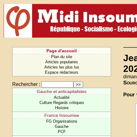
Page d'accueil
Je
Plan du site
Articles populaires
20
Articles les plus lus
Espace rédacteurs
diman
Sour
Rechercher :
Gauche et anticapitalistes
Pour 
Actualité
Culture Regards critiques
Histoire
France Insoumise
FG Organisations
Gauche
PCF