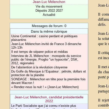
Jean-Luc Mélenchon
Jean-L
Vie du mouvement
Députés 2022 2027
Il com
Actualité
diffama
défis.
Messages de forum: 0
Dans la même rubrique
Jean-Lu
Usine Continental : casino perdant et politiques
la solu
plaisantins
que le 
Jean-Luc Mélenchon invité de France 3 dimanche
12h 13h
Il cri
Il est temps de séparer police et médias
Interview de JL Mélenchon : monopole du service
est inc
public de l’énergie, Proglio "un hypocrite", DSK,
2012, régionales
Il met 
De l’abstention à la révolution citoyenne
du chan
Du Golfe du Mexique à l’Equateur : pétrole, dollars et
protection de la planète
porté p
SONDAGE : Mélenchon en tête pour la première fois
devant Macron !
Jean-Lu
« Rendez-nous la nuit ! » (Jean-Luc Mélenchon)
partage
Jean-Luc Mélenchon, candidat présidentielle
Il reje
2022
contrib
Le Parti Socialiste que j’ai connu n’existe plus