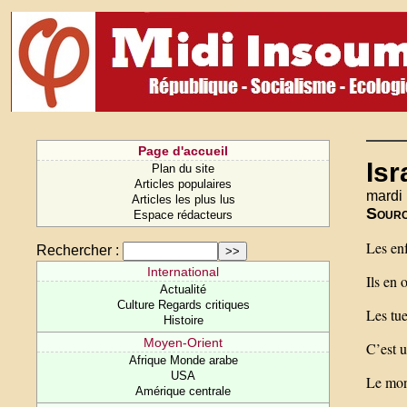
Page d'accueil
Isr
Plan du site
Articles populaires
mardi
Articles les plus lus
Sour
Espace rédacteurs
Les enf
Rechercher :
International
Ils en 
Actualité
Culture Regards critiques
Les tue
Histoire
Moyen-Orient
C’est u
Afrique Monde arabe
USA
Le mond
Amérique centrale