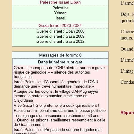
Palestine Israel Liban
L’armée
Palestine
Yémen
Déjà, l
Israel
qu’on l
Gaza Israël 2023 2024
L’horre
Guerre d’Israel : Liban 2006
Guerre d’Israël : Gaza 2009
tueurs.
Guerre d’Israël : Gaza 2012
Quand 
Messages de forum: 0
L’armée
Dans la même rubrique
Gaza – Les experts de l’ONU alertent sur un « grave
L’image
risque de génocide » – silence des autorités
françaises
Condamn
Israël-Palestine : l’Assemblée générale de l’ONU
demande une « trêve humanitaire immédiate »
Attaqué par les colons, le village d’Al-Mughayyer
incarne la brutale expansion israélienne en
Cisjordanie
Vive Gaza ! Gloire éternelle à ceux qui résistent !
Palestine : l’impérialisme dans une impasse politique
Répond
Témoignage d’un prisonnier palestinien de 53 ans :
« Quand les prisons israéliennes ressemblent à celle
de Guantanamo »
Israël Palestine : Propagande sur une tragédie (par